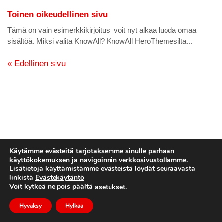
Toinen oikeudellinen sivu
Tämä on vain esimerkkikirjoitus, voit nyt alkaa luoda omaa
sisältöä. Miksi valita KnowAll? KnowAll HeroThemesilta...
« Edellinen sivu
Käytämme evästeitä tarjotaksemme sinulle parhaan
käyttökokemuksen ja navigoinnin verkkosivustollamme.
Lisätietoja käyttämistämme evästeistä löydät seuraavasta
linkistä
Evästekäytäntö
© Tekijänoikeus
dido.dmg.it
.
Voit kytkeä ne pois päältä
.
asetukset
Opetusohjelma
Suomi
Hyväksy
Hylkää