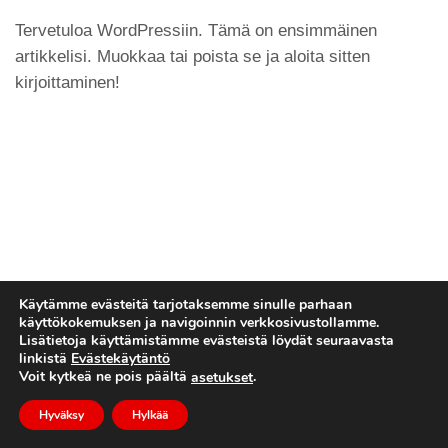
Tervetuloa WordPressiin. Tämä on ensimmäinen
artikkelisi. Muokkaa tai poista se ja aloita sitten
kirjoittaminen!
Käytämme evästeitä tarjotaksemme sinulle parhaan
käyttökokemuksen ja navigoinnin verkkosivustollamme.
Lisätietoja käyttämistämme evästeistä löydät seuraavasta
linkistä
Evästekäytäntö
© Tekijänoikeus
dido.dmg.it
.
Voit kytkeä ne pois päältä
.
asetukset
Opetusohjelma
Suomi
Hyväksy
Hylkää