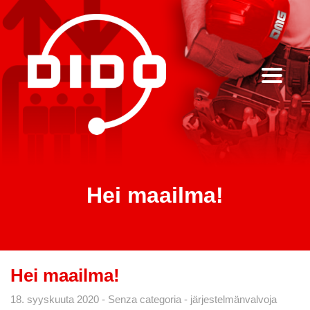
Hei maailma!
Hei maailma!
18. syyskuuta 2020
Senza categoria
järjestelmänvalvoja