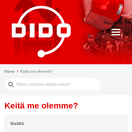
Home
Keitä me olemme?
Etsi
Keitä me olemme?
Sisältö