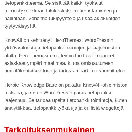
tietopankkiteema. Se sisältää kaikki työkalut
menestyksekkään tukikeskuksen perustamiseen ja
hallintaan. Vähennä tukipyyntöjä ja lisää asiakkaiden
tyytyväisyyttä.
KnowAll on kehittänyt HeroThemes, WordPressin
ykkösvalmistaja tietopankkiteemojen ja laajennusten
alalla. HeroThemesin tuotteisiin luottavat tuhannet
asiakkaat ympäri maailmaa, kiitos omistautuneen
henkilökohtaisen tuen ja tarkkaan harkitun suunnittelun.
Heroic Knowledge Base on pakattu KnowAll-ohjelmiston
mukana, ja se on WordPressin paras tietopankki-
laajennus. Se tarjoaa upeita tietopankkitoimintoja, kuten
analytiikkaa, tietopankkityökaluja ja erillisiä widgettejä.
Tarkoituksenmukainen