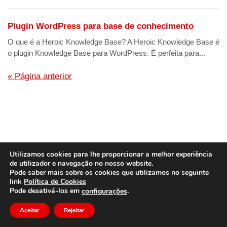
Plugin WordPress para base de conhecimento
O que é a Heroic Knowledge Base? A Heroic Knowledge Base é
o plugin Knowledge Base para WordPress. É perfeita para...
« Página anterior
Utilizamos cookies para lhe proporcionar a melhor experiência
de utilizador e navegação no nosso website.
Pode saber mais sobre os cookies que utilizamos no seguinte
link
Política de Cookies
© Direitos autorais
dido.dmg.it
.
Pode desativá-los em
.
configurações
Tutorial
Português
Aceitar
Rejeitar