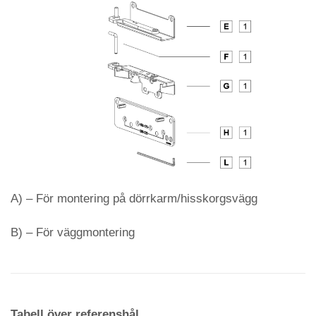
A) – För montering på dörrkarm/hisskorgsvägg
B) – För väggmontering
Tabell över referenshål