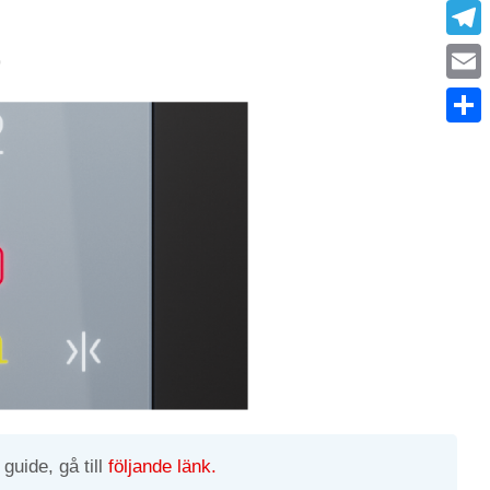
What
Tele
)
Emai
Condi
guide, gå till
följande länk.