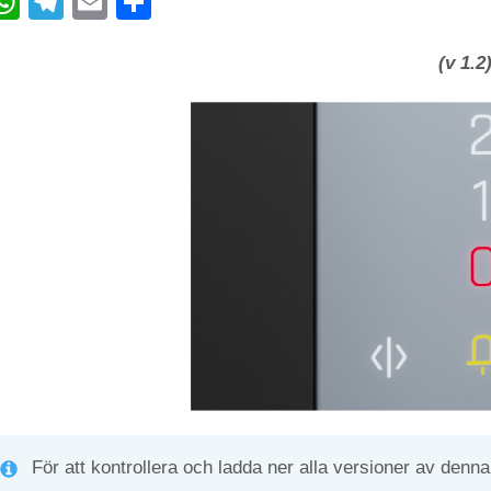
W
T
E
C
h
el
m
o
at
e
ail
n
(v 1.2
s
gr
di
A
a
vi
p
m
di
p
För att kontrollera och ladda ner alla versioner av denna 