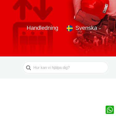
Handledning
Svenska
Sök
efter