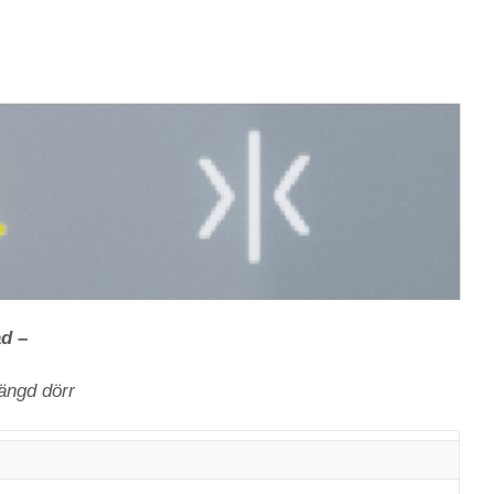
ad –
ängd dörr