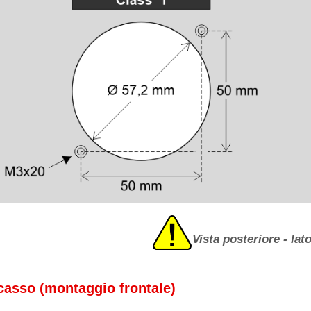
Vista posteriore - la
casso (montaggio frontale)