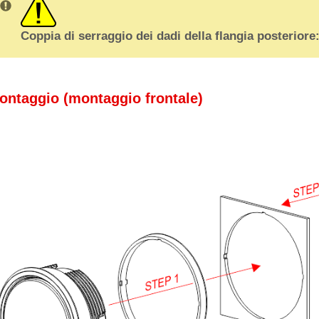
Coppia di serraggio dei dadi della flangia posteriore:
ontaggio (montaggio frontale)