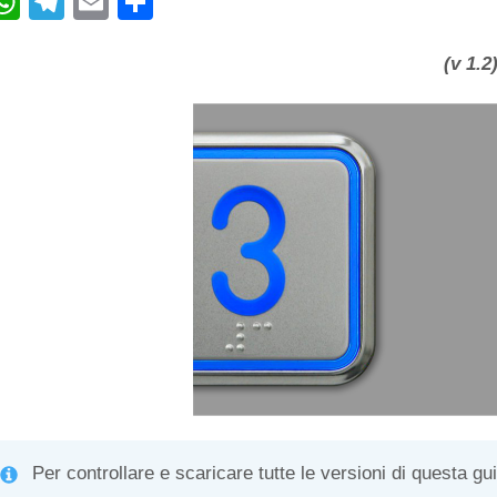
W
T
E
C
h
el
m
o
at
e
ail
n
(v 1.2
s
gr
di
A
a
vi
p
m
di
p
Per controllare e scaricare tutte le versioni di questa gu