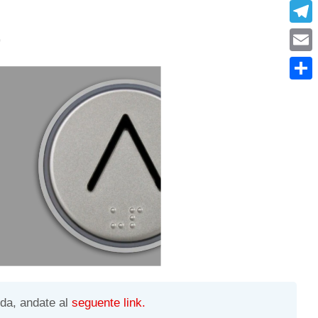
What
Tele
)
Emai
Condi
ida, andate al
seguente link.