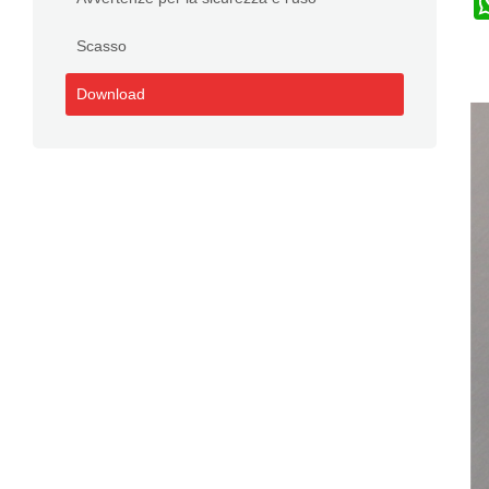
Scasso
Download