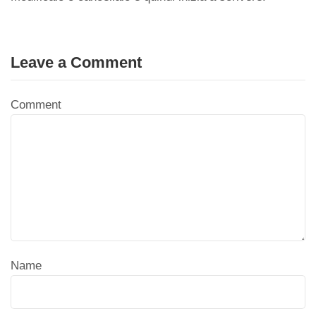
s
gr
di
A
a
vi
p
m
di
Leave a Comment
p
Comment
Name