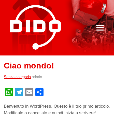
Ciao mondo!
Senza categoria
admin
W
T
E
C
h
el
m
o
Benvenuto in WordPress. Questo è il tuo primo articolo.
at
e
ail
n
Modificalo o cancellalo e quindi inizia a scrivere!