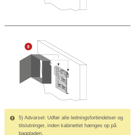
5) Advarsel: Udfør alle ledningsforbindelser og
tilslutninger, inden kabinettet hænges op på
bagpladen.