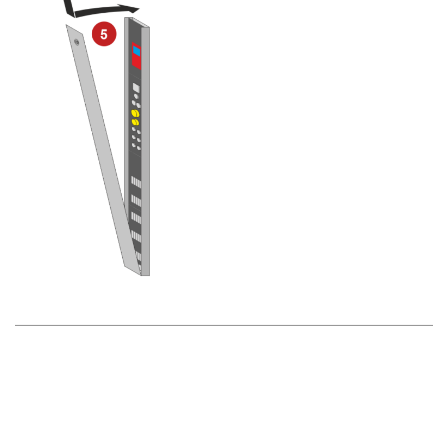
◄ Sikkerhedshenvisninger
Skaftbelysning ►