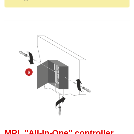
MRL "All-In-One" controller