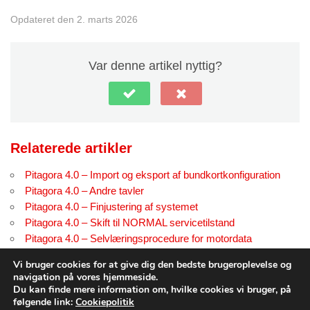
Opdateret den 2. marts 2026
Var denne artikel nyttig?
Relaterede artikler
Pitagora 4.0 – Import og eksport af bundkortkonfiguration
Pitagora 4.0 – Andre tavler
Pitagora 4.0 – Finjustering af systemet
Pitagora 4.0 – Skift til NORMAL servicetilstand
Pitagora 4.0 – Selvlæringsprocedure for motordata
Pitagora 4.0 – Fejlfinding DA prøveside
Vi bruger cookies for at give dig den bedste brugeroplevelse og
navigation på vores hjemmeside.
Du kan finde mere information om, hvilke cookies vi bruger, på
følgende link:
Cookiepolitik
© Copyright
dido.dmg.it
.