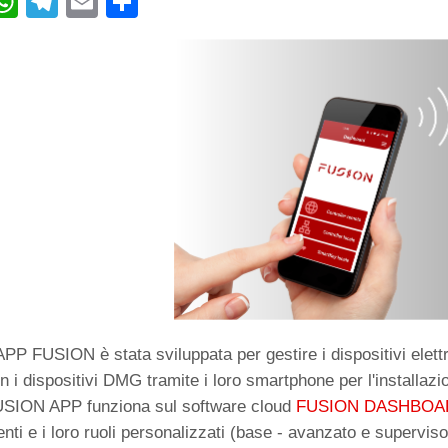
W
T
E
C
h
el
m
o
at
e
ail
n
s
gr
di
A
a
vi
p
m
di
p
APP FUSION è stata sviluppata per gestire i dispositivi elett
n i dispositivi DMG tramite i loro smartphone per l'installaz
SION APP funziona sul software cloud
FUSION DASHBOA
enti e i loro ruoli personalizzati (base - avanzato e superviso