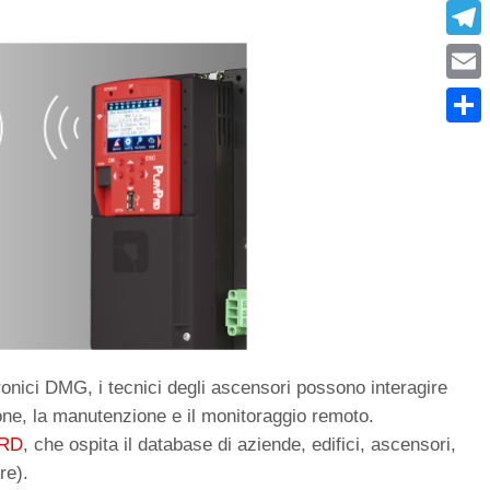
What
Tele
Emai
Condi
ronici DMG, i tecnici degli ascensori possono interagire
ione, la manutenzione e il monitoraggio remoto.
RD
,
che ospita il database di aziende, edifici, ascensori,
re).