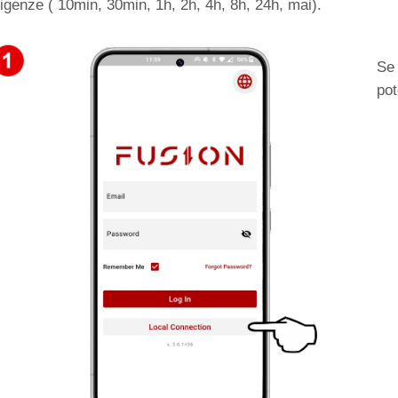
igenze ( 10min, 30min, 1h, 2h, 4h, 8h, 24h, mai).
Se
pot