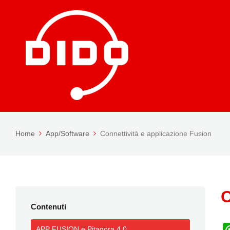
Home
App/Software
Connettività e applicazione Fusion
C
Contenuti
APP FUSION e Pitagora 4.0