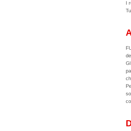
I 
Tu
A
FU
de
Gl
pa
ch
Pe
so
co
D