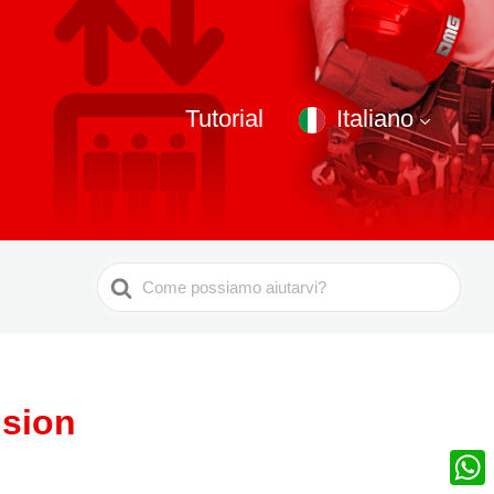
Tutorial
Italiano
Ricerca
per
usion