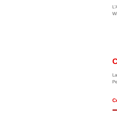
L'
Wi
C
La
Pe
C