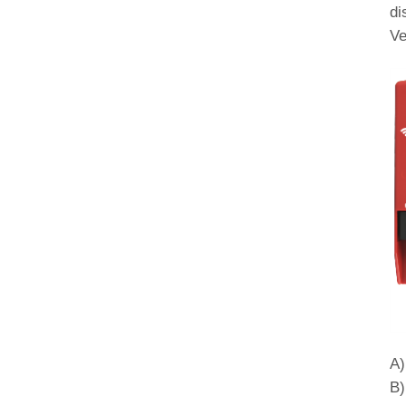
di
Ve
A)
B)