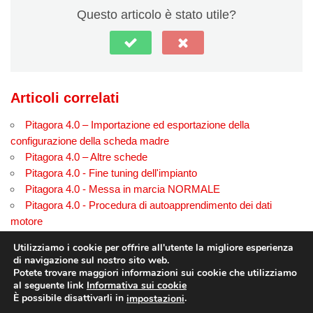
Questo articolo è stato utile?
Articoli correlati
Pitagora 4.0 – Importazione ed esportazione della
configurazione della scheda madre
Pitagora 4.0 – Altre schede
Pitagora 4.0 - Fine tuning dell'impianto
Pitagora 4.0 - Messa in marcia NORMALE
Pitagora 4.0 - Procedura di autoapprendimento dei dati
motore
Pitagora 4.0 - Risoluzione dei problemi IT pagina di prova
Utilizziamo i cookie per offrire all'utente la migliore esperienza
di navigazione sul nostro sito web.
Potete trovare maggiori informazioni sui cookie che utilizziamo
al seguente link
Informativa sui cookie
© Copyright
dido.dmg.it
.
È possibile disattivarli in
.
impostazioni