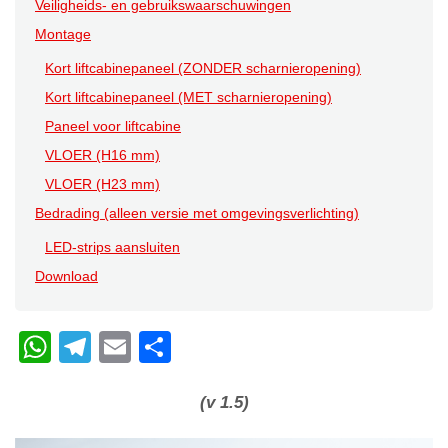
Veiligheids- en gebruikswaarschuwingen
Montage
Kort liftcabinepaneel (ZONDER scharnieropening)
Kort liftcabinepaneel (MET scharnieropening)
Paneel voor liftcabine
VLOER (H16 mm)
VLOER (H23 mm)
Bedrading (alleen versie met omgevingsverlichting)
LED-strips aansluiten
Download
W
T
E
C
h
el
m
o
at
e
ail
n
(v 1.5)
s
gr
di