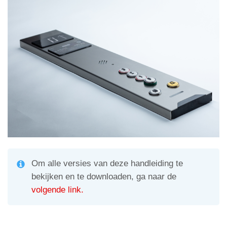
A
a
vi
p
m
di
p
Om alle versies van deze handleiding te
bekijken en te downloaden, ga naar de
volgende link.