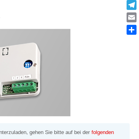
What
Tele
)
Emai
Condi
terzuladen, gehen Sie bitte auf bei der
folgenden