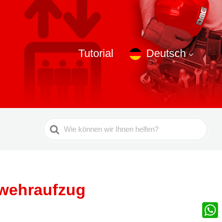
Tutorial
Deutsch
Suche
nach
rwehraufzug