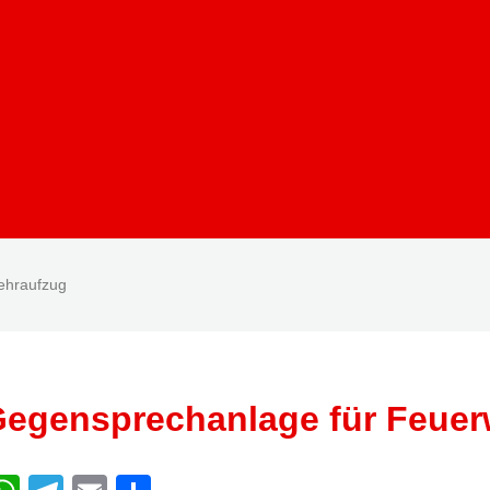
ehraufzug
egensprechanlage für Feue