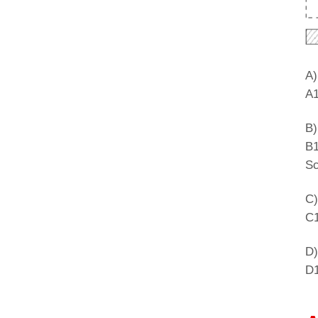
A)
A1
B)
B1
Sc
C)
C1
D)
D1