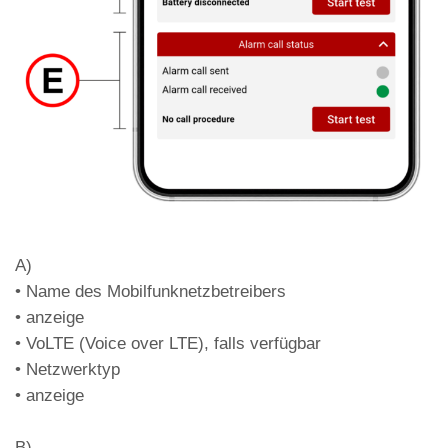
LED DL4 – Netzwerktyp (Farbe)
Grün
4G-Netzwerk + VoLTE
Orange
4G-Netz (kein VoLTE)
Rot
2G-/3G-Netzwerk
Aus
Keine anzeige
LED DL5 – Datenroaming
aktiviert/deaktiviert
Grün
Roaming aktiviert
A)
Rot
Roaming deaktiviert
• Name des Mobilfunknetzbetreibers
LED DL6 – FXS-Ausgangsstatus und
• anzeige
Leitungsstatus (bei Klingelton blinkt die
• VoLTE (Voice over LTE), falls verfügbar
entsprechende LED)
• Netzwerktyp
• anzeige
Grün
FXS-Ausgang aktiviert
Rot
FXS-Ausgang deaktiviert
B)