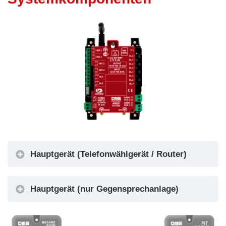
Konnektivität
Hauptgerät (Telefonwählgerät / Router)
Verfügbare Produktkonfigurationen
Hauptgerät (nur Gegensprechanlage)
Konfiguration
Vollständige
Nur
Konfiguration
Gegen
Internet +