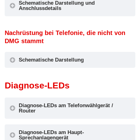
Schematische Darstellung und
Anschlussdetails
IN1 = Nicht
OUT1 = Nicht
verwendet
5
verwendet
IN2 = Push-to-
Schematische Darstellung
-
OUT2 = Nicht
Nachrüstung bei Telefonie, die nicht von
Talk-Intercom
9
verwendet
DMG stammt
Etage
(PTT)
Code T3
A
OUT3 =
IN3 = Nicht
(IN1)
-
Intercom-
verwendet
Schematische Darstellung
F
Kommunikatio
IN4 = Nicht
n aktiv anzeige
verwendet
Diagnose-LEDs
Das bei der Fahrzeugs installierte Audiomodul
kann das im Pit befindliche Audiogerät
Diagnose-LEDs am Telefonwählgerät /
Alarmfilter
Router
ersetzen.
Diagnose-LEDs am Haupt-
Verbindungsdetails
Sprechanlagengerät