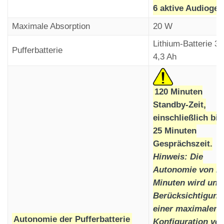
6 aktive Audioger
Nach einem erfolgreichen automatischen Anruf
Die grüne Anzeige „Verbindung hergestellt“
erlöschen sie.
leuchtet am Audiogerät auf.
Maximale Absorption
20 W
Lithium-Batterie 3,
Pufferbatterie
4,3 Ah
120 Minuten
Standby-Zeit,
einschließlich bis
25 Minuten
Gesprächszeit.
Hinweis: Die
Autonomie von 1
Nach Beendigung des Anrufs
Minuten wird unt
bleibt die Anzeige „Alarm gesendet“ leuchten,
Berücksichtigung
während die Anzeige „Kommunikation hergestellt“
einer maximalen
erlischt (gemäß den Anforderungen der Norm
Autonomie der Pufferbatterie
Konfiguration von
EN81-28).