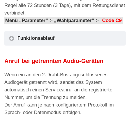
Ermöglicht das Aktivieren oder
Regel alle 72 Stunden (3 Tage), mit dem Rettungsdienst
Deaktivieren des
verbindet.
Benachrichtigungsanrufs bei schraube .
Menü „Parameter“ > „Wählparameter“ >
Code C9
Benachrichtigungsfilter –
Anrufverfahren Alarm
bei
externem
Funktionsablauf
Das AMIGO-Notruftelefon wählt die erste
Stromausfall
G3.3
gespeicherte Nummer.
Ermöglicht das Aktivieren oder
Menü „Parameter“ > „Wählfunktion“ >
Code
Deaktivieren der Benachrichtigung bei
Anruf bei getrennten Audio-Geräten
C2
einem externen Stromausfall.
Wenn ein an den 2-Draht-Bus angeschlossenes
Gerät neu starten
Wenn das Kommunikationsprotokoll auf P100
G4
Audiogerät getrennt wird, sendet das System
Parameter zum Neustarten des Geräts.
eingestellt ist und die Leitstelle für die DTMF-
automatisch einen Serviceanruf an die registrierte
Tonübertragung freigeschaltet ist, wird die
Werkseinstellungen wiederherstellen
Nummer, um die Trennung zu melden.
Aufzugskennung als DTMF-Töne übertragen.
G5
Parameter zum Zurücksetzen des
Der Anruf kann je nach konfiguriertem Protokoll im
Menü „Parameter“ > „Wählfunktion“ >
Code
Geräts auf die Werkseinstellungen.
Sprach- oder Datenmodus erfolgen.
C5
suchen und installieren
Parameter
Das AMIGO-Notruftelefon wählt die ersten drei