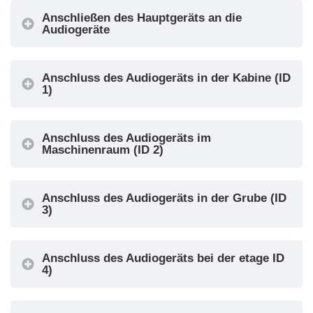
unten)
OUT3 =
Anschließen des Hauptgeräts an die
IN4 = Lokaler
Intercom-
Audiogeräte
Alarm-Reset
Kommunikatio
n aktiv anzeige
Anschluss des Audiogeräts in der Kabine (ID
IN1 = Testanruf
1)
OUT1 = Nicht
IN2 =
verwendet
Gegensprechanl
OUT2 = Nicht
Maschi
age
Anschluss des Audiogeräts im
verwendet
Maschinenraum (ID 2)
2
nenrau
IN3 = Nicht
OUT3 =
m
verwendet
Intercom-
IN4 = Lokaler
Anschluss des Audiogeräts in der Grube (ID
Kommunikatio
Alarm
3)
n aktiv anzeige
zurücksetzen
OUT1 = Alarm
Anschluss des Audiogeräts bei der etage ID
IN1 = Alarmruf
gesendet
4)
IN2 = Intercom
anzeige
IN3 = Alarmfilter
OUT2 = Alarm