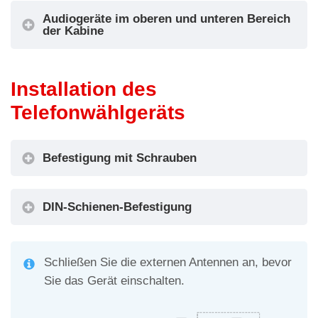
EN81-20
EN81-
Audiogeräte im oberen und unteren Bereich
EN81-72
der Kabine
Referenzstandards
EN81-
EN81-76
EN81-
EN81-28
„
Warnung
Installation des
“ (Verbindung des Amigo-Notrufsystems mit dem
Pitagora 4.0-System
.
Telefonwählgeräts
Befestigung mit Schrauben
DIN-Schienen-Befestigung
Schließen Sie die externen Antennen an, bevor
Sie das Gerät einschalten.