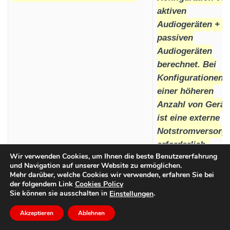
aktiven
Audiogeräten + 2
passiven
Audiogeräten
berechnet. Bei
Konfigurationen 
einer höheren
Anzahl von Gerät
ist eine externe
Notstromversorg
erforderlich.
Wir verwenden Cookies, um Ihnen die beste Benutzererfahrung
Digitaler BUS
2
und Navigation auf unserer Website zu ermöglichen.
Mehr darüber, welche Cookies wir verwenden, erfahren Sie bei
Gesamtleistung, die von den
der folgendem Link
Cookies Policy
16W
Sie können sie ausschalten in
.
Einstellungen
beiden BUS geliefert wird
Betriebstemperatur
-5 °C bis +50 °C
Akzeptieren
Ablehnen