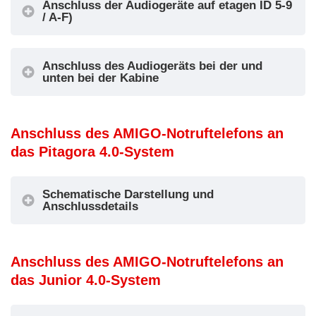
Anschluss der Audiogeräte auf etagen ID 5-9
(siehe
empfangen
/ A-F)
3
Grube
Informationen
anzeige
unten)
OUT3 =
IN4 = Lokaler
Intercom-
Anschluss des Audiogeräts bei der und
unten bei der Kabine
Alarm-Reset
Kommunikatio
n aktiv anzeige
IN1 = Nicht
Anschluss des AMIGO-Notruftelefons an
verwendet
das Pitagora 4.0-System
OUT1 = Nicht
IN2 =
verwendet
Aktivierung der
Feuer
OUT2 = Nicht
Schematische Darstellung und
Feuerwehr-
Anschlussdetails
wehrle
verwendet
4
Gegensprechanl
ute
OUT3 =
age
etage
Feuerwehr-
Schematische Darstellung
IN3 = Nicht
Anschluss des AMIGO-Notruftelefons an
Schlüsselschal
verwendet
das Junior 4.0-System
ter aktiv
IN4 = Nicht
verwendet