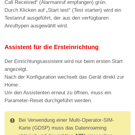
Call Received“ (Alarmanruf empfangen) grün.
Bus aktiv und Leitung in
Cyan
Durch Klicken auf „Start test“ (Test starten) wird ein
eingehender Kommunikation
Testanruf ausgeführt, der aus den verfügbaren
LED DL8 – Verbindungstyp aktiviert (bei
Anruftypen ausgewählt wird.
aktiver Kommunikation blinken die LEDs bei
der abwechselnd)
Assistent für die Ersteinrichtung
Weiß
WLAN aktiv
Rot
BLE aktiv
Der Einrichtungsassistent wird nur beim ersten Start
angezeigt.
Grün
Ethernet aktiv
Nach der Konfiguration wechselt das Gerät direkt zur
Home .
Um den Assistenten erneut zu öffnen, muss ein
Parameter-Reset durchgeführt werden.
Bei Verwendung einer Multi-Operator-SIM-
Karte (GDSP) muss das Datenroaming