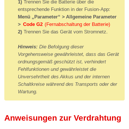
1)
Trennen Sie die Batterie über die
entsprechende Funktion in der Fusion-App:
Menü „Parameter“ > Allgemeine Parameter
>
Code G2
(Fernabschaltung der Batterie)
2)
Trennen Sie das Gerät vom Stromnetz.
Hinweis:
Die Befolgung dieser
I
Stando
Eingabefunktion
Ausgabefunkti
Vorgehensweise gewährleistet, dass das Gerät
D
rt des
(A)
on (D)
ordnungsgemäß geschützt ist, verhindert
Audiog
Fehlfunktionen und gewährleistet die
eräts
Unversehrtheit des Akkus und der internen
Schaltkreise während des Transports oder der
OUT1 = Alarm
Wartung.
IN1 = Alarmruf
gesendet
IN2 = Intercom
anzeige
IN3 = Alarmfilter
OUT2 = Alarm
(siehe
empfangen
Anweisungen zur Verdrahtung
1
Kabine
Informationen
anzeige