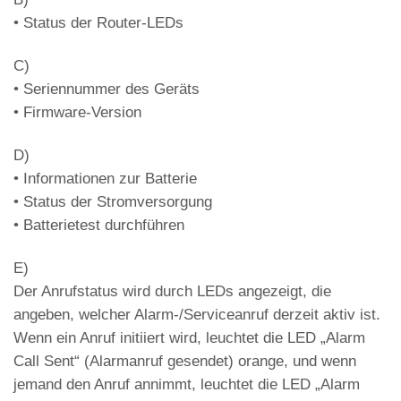
Leitung in der ausgehenden
• Status der Router-LEDs
Weiß
Kommunikation
C)
Leitung in eingehender
Cyan
• Seriennummer des Geräts
Kommunikation
• Firmware-Version
LED DL7 – BUS2W-Status und
Kommunikationsstatus (bei Klingelzeichen
D)
blinkt die entsprechende LED)
• Informationen zur Batterie
• Status der Stromversorgung
Grün
BUS-Ausgang 2 W aktiv
• Batterietest durchführen
Orange
BUS-Ausgang 2W ausgefallen
E)
Rot
BUS-Ausgang 2W Warnung
Der Anrufstatus wird durch LEDs angezeigt, die
Laufende Intercom-
Violett
angeben, welcher Alarm-/Serviceanruf derzeit aktiv ist.
Kommunikation
Wenn ein Anruf initiiert wird, leuchtet die LED „Alarm
Bus aktiv und Leitung in
Call Sent“ (Alarmanruf gesendet) orange, und wenn
Weiß
ausgehender Kommunikation
jemand den Anruf annimmt, leuchtet die LED „Alarm