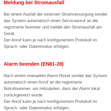
G6
Meldung bei Stromausfall
zum Suchen und Installieren von
gespeicherten Nummern.
Firmware-Updates.
Menü „Parameter“ > „Wählfunktion“ >
Code
Bei einem Ausfall der externen Stromversorgung sendet
C3
das System automatisch einen Serviceanruf an die
registrierte Nummer und meldet den Stromausfall am
Der Anruf kann je nach Konfiguration des
Gerät.
Protokolls im Sprach- oder Datenmodus getätigt
Der Anruf kann je nach konfiguriertem Protokoll im
werden.
Sprach- oder Datenmodus erfolgen.
Menü „Parameter“ > „Wählfunktion“ >
Code
C5
Der Anruf muss innerhalb eines vom Benutzer
Alarm beenden (EN81-28)
einstellbaren Zeitraums (Wartezeit auf Antwort)
angenommen werden
Nach einem manuellen Alarm-Reset sendet das System
Menü „Parameter“ > „Wählfunktion“ >
Code
automatisch einen Anruf an die registrierte
C11
Notrufnummer, um mitzuteilen, dass der Alarm lokal
zurückgesetzt wurde.
Andernfalls wählt das AMIGO-Notruftelefon die
Der Anruf kann je nach konfiguriertem Protokoll im
zweite gespeicherte Nummer (siehe vorherigen
Sprach- oder Datenmodus erfolgen.
Achtung
: Stellen Sie sicher, dass die Voicemail