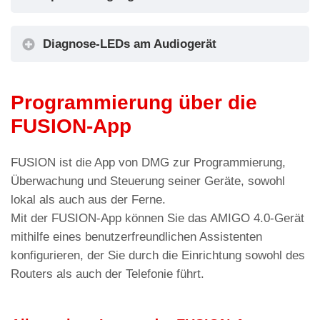
Das bei der Fahrzeugs installierte Audiomodul
Diagnose-LEDs am Audiogerät
kann das im Pit befindliche Audiogerät
ersetzen.
Programmierung über die
Verbindungsdetails
FUSION-App
LED-Farbe
Status
FUSION ist die App von DMG zur Programmierung,
LED DL1 – Betriebsstatus des Geräts
Überwachung und Steuerung seiner Geräte, sowohl
Grün
Gerätestatus OK
lokal als auch aus der Ferne.
LED-Farbe
Status
Orange
Gerätestatuswarnung
Mit der FUSION-App können Sie das AMIGO 4.0-Gerät
LED DL1 – Betriebsstatus des Geräts
mithilfe eines benutzerfreundlichen Assistenten
Rot
Gerätestatus fehlerhaft
Grün
Gerätestatus OK
konfigurieren, der Sie durch die Einrichtung sowohl des
LED DL2 – Datenübertragung
Routers als auch der Telefonie führt.
LED DL3 – Status der Stromversorgung
LED blinkt, wenn eine
Orange
Grün
Stromversorgungsstatus: OK
Datenübertragung stattfindet