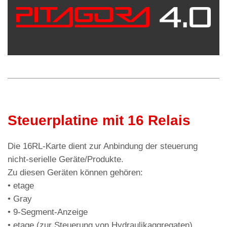
s
gr
di
A
a
vi
p
m
di
p
Steuerplatine mit 16 Relais
Die 16RL-Karte dient zur Anbindung der steuerung
nicht-serielle Geräte/Produkte.
Zu diesen Geräten können gehören:
• etage
• Gray
• 9-Segment-Anzeige
• etage (zur Steuerung von Hydraulikaggregaten)