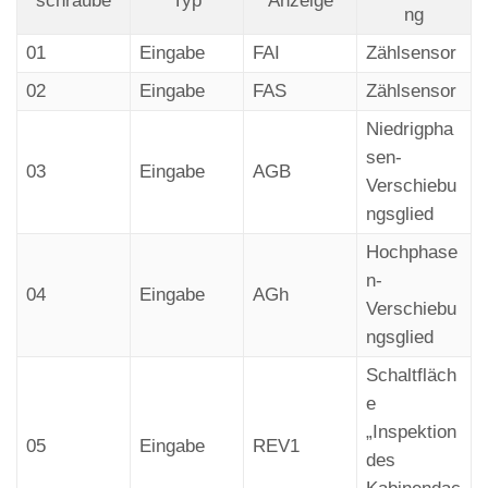
schraube
Typ
Anzeige
ng
01
Eingabe
FAI
Zählsensor
02
Eingabe
FAS
Zählsensor
Niedrigpha
sen-
03
Eingabe
AGB
Verschiebu
ngsglied
Hochphase
n-
04
Eingabe
AGh
Verschiebu
ngsglied
Schaltfläch
e
„Inspektion
05
Eingabe
REV1
des