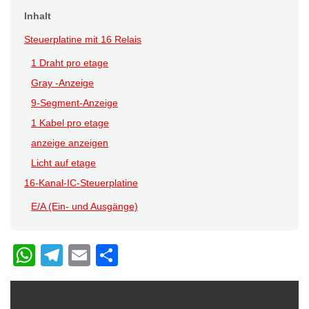
Inhalt
Steuerplatine mit 16 Relais
1 Draht pro etage
Gray -Anzeige
9-Segment-Anzeige
1 Kabel pro etage
anzeige anzeigen
Licht auf etage
16-Kanal-IC-Steuerplatine
E/A (Ein- und Ausgänge)
W
T
E
C
h
el
m
o
at
e
ail
n