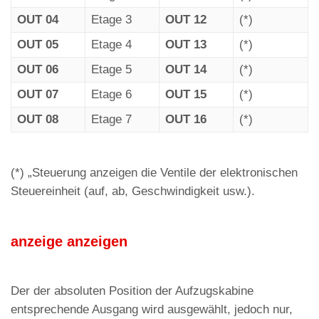
OUT 04
Etage 3
OUT 12
(*)
OUT 05
Etage 4
OUT 13
(*)
OUT 06
Etage 5
OUT 14
(*)
OUT 07
Etage 6
OUT 15
(*)
OUT 08
Etage 7
OUT 16
(*)
(*) „Steuerung anzeigen die Ventile der elektronischen
Steuereinheit (auf, ab, Geschwindigkeit usw.).
anzeige anzeigen
Der der absoluten Position der Aufzugskabine
entsprechende Ausgang wird ausgewählt, jedoch nur,