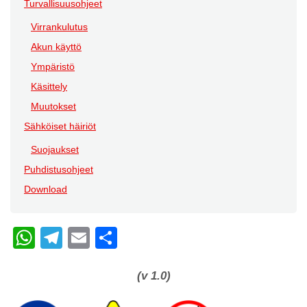
Turvallisuusohjeet
Virrankulutus
Akun käyttö
Ympäristö
Käsittely
Muutokset
Sähköiset häiriöt
Suojaukset
Puhdistusohjeet
Download
W
T
E
C
h
el
m
o
at
e
ail
n
(v 1.0)
s
gr
di