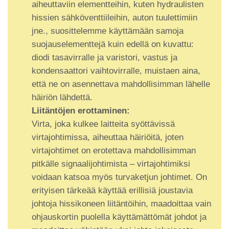
aiheuttaviin elementteihin, kuten hydraulisten
hissien sähköventtiileihin, auton tuulettimiin
jne., suosittelemme käyttämään samoja
suojauselementtejä kuin edellä on kuvattu:
diodi tasavirralle ja varistori, vastus ja
kondensaattori vaihtovirralle, muistaen aina,
että ne on asennettava mahdollisimman lähelle
häiriön lähdettä.
Liitäntöjen erottaminen:
Virta, joka kulkee laitteita syöttävissä
virtajohtimissa, aiheuttaa häiriöitä, joten
virtajohtimet on erotettava mahdollisimman
pitkälle signaalijohtimista – virtajohtimiksi
voidaan katsoa myös turvaketjun johtimet. On
erityisen tärkeää käyttää erillisiä joustavia
johtoja hissikoneen liitäntöihin, maadoittaa vain
ohjauskortin puolella käyttämättömät johdot ja