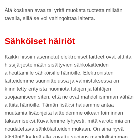
Älä koskaan avaa tai yritä muokata tuotetta millään
tavalla, sillä se voi vahingoittaa laitetta.
Sähköiset häiriöt
Kaikki hissiin asennetut elektroniset laitteet ovat alttiita
hissijärjestelmään sisältyvien sähkölaitteiden
aiheuttamille sähköisille häiriöille. Elektronisten
laitteidemme suunnittelussa ja valmistuksessa on
kiinnitetty erityistä huomiota tulojen ja lähtöjen
suojaamiseen siten, että ne ovat mahdollisimman vähän
alttiita häiriöille. Tämän lisäksi haluamme antaa
muutamia lisäohjeita laitteidemme oikean toiminnan
takaamiseksi.Kuvailemme lyhyesti, mitä varotoimia on
noudatettava sähkölaitteiden mukaan. On aina hyvä
käytäntö kytkeä alla kuvattu suojaus mahdollisimman