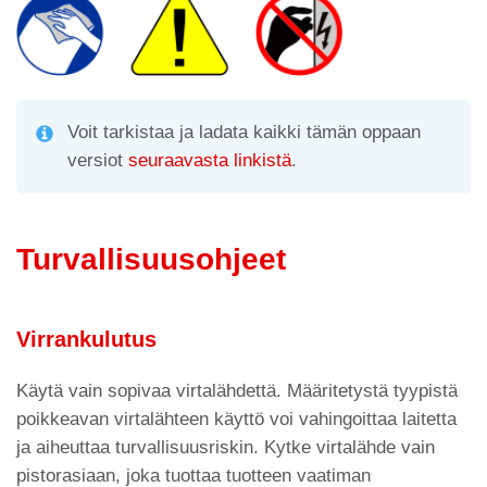
A
a
vi
p
m
di
p
Voit tarkistaa ja ladata kaikki tämän oppaan
versiot
seuraavasta linkistä
.
Turvallisuusohjeet
Virrankulutus
Käytä vain sopivaa virtalähdettä. Määritetystä tyypistä
poikkeavan virtalähteen käyttö voi vahingoittaa laitetta
ja aiheuttaa turvallisuusriskin. Kytke virtalähde vain
pistorasiaan, joka tuottaa tuotteen vaatiman