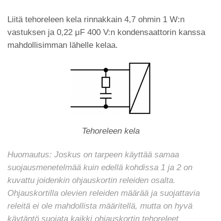
Liitä tehoreleen kela rinnakkain 4,7 ohmin 1 W:n
vastuksen ja 0,22 μF 400 V:n kondensaattorin kanssa
mahdollisimman lähelle kelaa.
Tehoreleen kela
Huomautus: Joskus on tarpeen käyttää samaa
suojausmenetelmää kuin edellä kohdissa 1 ja 2 on
kuvattu joidenkin ohjauskortin releiden osalta.
Ohjauskortilla olevien releiden määrää ja suojattavia
releitä ei ole mahdollista määritellä, mutta on hyvä
käytäntö suojata kaikki ohjauskortin tehoreleet