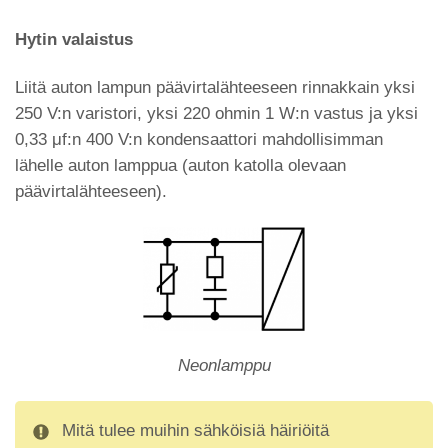
Hytin valaistus
Liitä auton lampun päävirtalähteeseen rinnakkain yksi
250 V:n varistori, yksi 220 ohmin 1 W:n vastus ja yksi
0,33 μf:n 400 V:n kondensaattori mahdollisimman
lähelle auton lamppua (auton katolla olevaan
päävirtalähteeseen).
Neonlamppu
Mitä tulee muihin sähköisiä häiriöitä