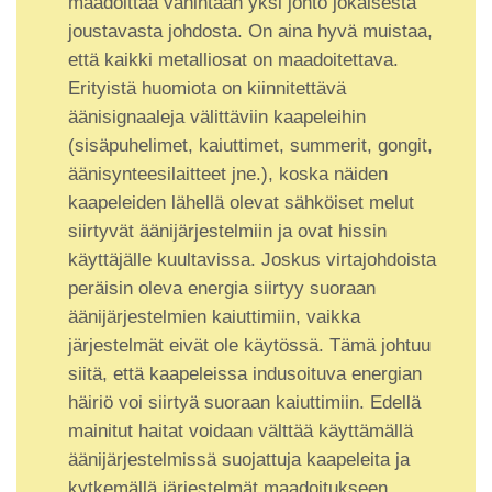
maadoittaa vähintään yksi johto jokaisesta
joustavasta johdosta. On aina hyvä muistaa,
että kaikki metalliosat on maadoitettava.
Erityistä huomiota on kiinnitettävä
äänisignaaleja välittäviin kaapeleihin
(sisäpuhelimet, kaiuttimet, summerit, gongit,
äänisynteesilaitteet jne.), koska näiden
kaapeleiden lähellä olevat sähköiset melut
siirtyvät äänijärjestelmiin ja ovat hissin
käyttäjälle kuultavissa. Joskus virtajohdoista
peräisin oleva energia siirtyy suoraan
äänijärjestelmien kaiuttimiin, vaikka
järjestelmät eivät ole käytössä. Tämä johtuu
siitä, että kaapeleissa indusoituva energian
häiriö voi siirtyä suoraan kaiuttimiin. Edellä
mainitut haitat voidaan välttää käyttämällä
äänijärjestelmissä suojattuja kaapeleita ja
kytkemällä järjestelmät maadoitukseen