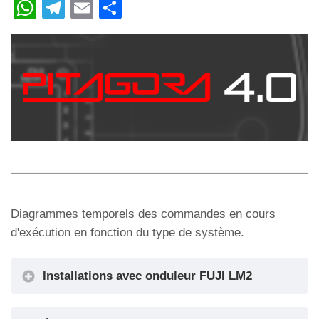
W
T
E
C
h
el
m
o
at
e
ail
n
s
gr
di
A
a
vi
p
m
di
p
Diagrammes temporels des commandes en cours
d'exécution en fonction du type de système.
Installations avec onduleur FUJI LM2