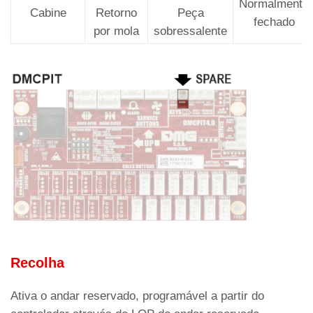
Normalmente
Cabine
Retorno
Peça
fechado
por mola
sobressalente
Recolha
Ativa o andar reservado, programável a partir do