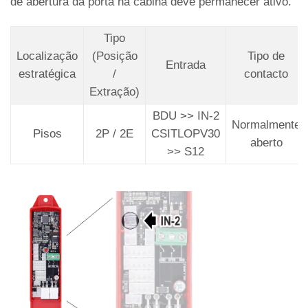
de abertura da porta na cabina deve permanecer ativo.
Tipo
Localização
(Posição
Tipo de
Entrada
estratégica
/
contacto
Extração)
BDU >> IN-2
Normalmente
Pisos
2P / 2E
CSITLOPV30
aberto
>> S12