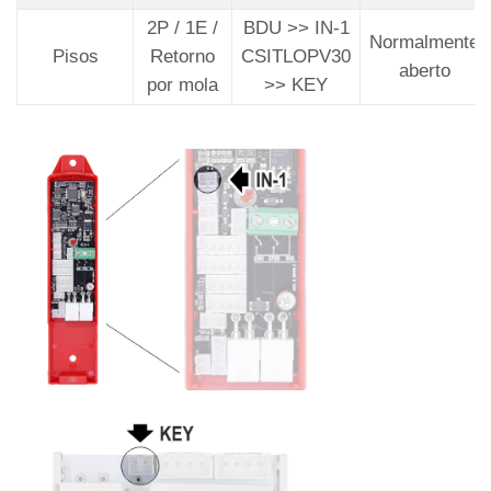
2P / 1E /
BDU >> IN-1
Normalmente
Pisos
Retorno
CSITLOPV30
aberto
por mola
>> KEY