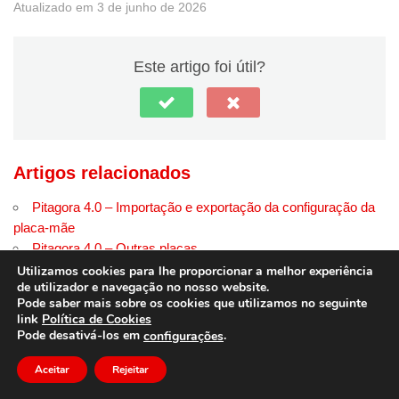
Atualizado em 3 de junho de 2026
Este artigo foi útil?
Artigos relacionados
Pitagora 4.0 – Importação e exportação da configuração da
placa-mãe
Pitagora 4.0 – Outras placas
Pitagora 4.0 – Ajuste fino do sistema
Utilizamos cookies para lhe proporcionar a melhor experiência
de utilizador e navegação no nosso website.
Pitagora 4.0 – Mude para o modo de serviço NORMAL
Pode saber mais sobre os cookies que utilizamos no seguinte
Pitagora 4.0 – Procedimento de autoaprendizagem dos
link
Política de Cookies
dados do motor
Pode desativá-los em
.
configurações
Pitagora 4.0 – Resolução de problemas EN página de teste
Aceitar
Rejeitar