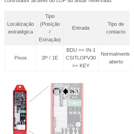
controlador através do LOP do andar reservado.
Tipo
Localização
(Posição
Tipo de
Entrada
estratégica
/
contacto
Extração)
BDU >> IN-1
Normalmente
Pisos
2P / 1E
CSITLOPV30
aberto
>> KEY