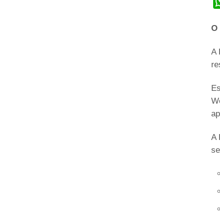
O 
A 
re
Es
Wo
ap
A 
se