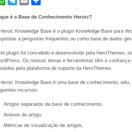
W
T
E
C
h
el
m
o
que é a Base de Conhecimento Heroic?
at
e
ail
n
s
gr
di
Heroic Knowledge Base é
o
plugin Knowledge Base para Word
A
a
vi
spostas a perguntas frequentes ou como base de dados geral
p
m
di
te plugin foi concebido e desenvolvido pela HeroThemes, o
p
rdPress. Os nossos temas e ferramentas têm a confiança d
oiados pela plataforma de suporte da HeroThemes.
Heroic Knowledge Base é uma base de conhecimento, wiki,
guintes recursos:
Artigos separados da base de conhecimento,
Anexos do artigo,
Métricas de visualização de artigos,