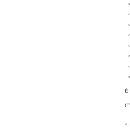
É 
(P
At