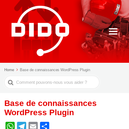
Home
Base de connaissances WordPress Plugin
Rechercher
Base de connaissances
WordPress Plugin
W
T
E
C