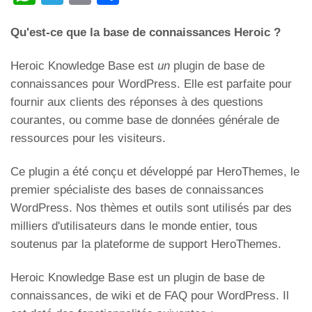
h
el
m
o
Qu'est-ce que la base de connaissances Heroic ?
at
e
ail
n
s
gr
di
Heroic Knowledge Base est
un
plugin de base de
A
a
vi
connaissances pour WordPress. Elle est parfaite pour
p
m
di
fournir aux clients des réponses à des questions
courantes, ou comme base de données générale de
p
ressources pour les visiteurs.
Ce plugin a été conçu et développé par HeroThemes, le
premier spécialiste des bases de connaissances
WordPress. Nos thèmes et outils sont utilisés par des
milliers d'utilisateurs dans le monde entier, tous
soutenus par la plateforme de support HeroThemes.
Heroic Knowledge Base est un plugin de base de
connaissances, de wiki et de FAQ pour WordPress. Il