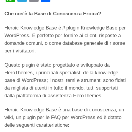
h
el
m
o
Che cos'è la Base di Conoscenza Eroica?
at
e
ail
n
s
gr
di
Heroic Knowledge Base è
il
plugin Knowledge Base per
A
a
vi
WordPress. È perfetto per fornire ai clienti risposte a
p
m
di
domande comuni, o come database generale di risorse
per i visitatori.
p
Questo plugin è stato progettato e sviluppato da
HeroThemes, i principali specialisti della knowledge
base di WordPress; i nostri temi e strumenti sono fidati
da migliaia di utenti in tutto il mondo, tutti supportati
dalla piattaforma di assistenza HeroThemes.
Heroic Knowledge Base è una base di conoscenza, un
wiki, un plugin per le FAQ per WordPress ed è dotato
delle seguenti caratteristiche: