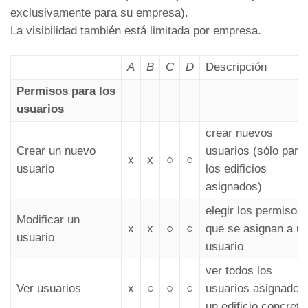
exclusivamente para su empresa).
La visibilidad también está limitada por empresa.
A
B
C
D
Descripción
Permisos para los
usuarios
crear nuevos
Crear un nuevo
usuarios (sólo para
x
x
○
○
usuario
los edificios
asignados)
elegir los permisos
Modificar un
x
x
○
○
que se asignan a u
usuario
usuario
ver todos los
Ver usuarios
x
○
○
○
usuarios asignados
un edificio concreto