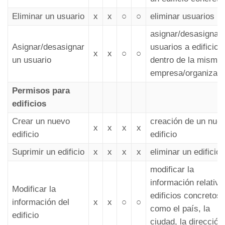
Eliminar un usuario
x
x
○
○
eliminar usuarios
asignar/desasignar
Asignar/desasignar
usuarios a edificios
x
x
○
○
un usuario
dentro de la misma
empresa/organizaci
Permisos para
edificios
Crear un nuevo
creación de un nue
x
x
x
x
edificio
edificio
Suprimir un edificio
x
x
x
x
eliminar un edificio
modificar la
información relativa
Modificar la
edificios concretos,
información del
x
x
○
○
como el país, la
edificio
ciudad, la dirección