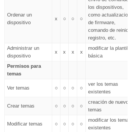
los dispositivos,
Ordenar un
como actualizacion
x
○
○
○
dispositivo
de firmware,
comando de reinicio
registro, etc.
Administrar un
modificar la plantilla
x
x
x
x
dispositivo
básica
Permisos para
temas
ver los temas
Ver temas
○
○
○
○
existentes
creación de nuevos
Crear temas
○
○
○
○
temas
modificar los temas
Modificar temas
○
○
○
○
existentes