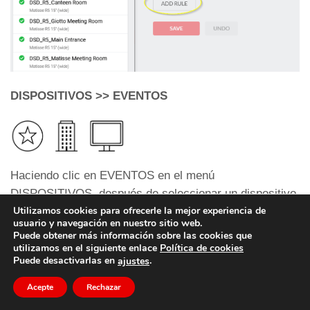
DISPOSITIVOS >> EVENTOS
Haciendo clic en EVENTOS en el menú
DISPOSITIVOS, después de seleccionar un dispositivo
Utilizamos cookies para ofrecerle la mejor experiencia de
específico, se le mostrará un panel con los eventos
usuario y navegación en nuestro sitio web.
más recientes del dispositivo seleccionado. Por
Puede obtener más información sobre las cookies que
ejemplo, a continuación se muestra la información de
utilizamos en el siguiente enlace
Política de cookies
Puede desactivarlas en
.
ajustes
'Eventos' para 'DSD_R5_Canteen Room'.
Haciendo clic en EXPORTAR A CSV, puede exportar
Acepte
Rechazar
los datos mostrados.