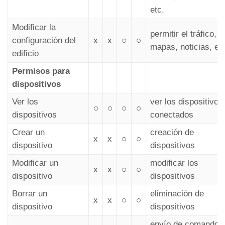
etc.
Modificar la
permitir el tráfico,
configuración del
x
x
○
○
mapas, noticias, etc
edificio
Permisos para
dispositivos
Ver los
ver los dispositivos
○
○
○
○
dispositivos
conectados
Crear un
creación de
x
x
○
○
dispositivo
dispositivos
Modificar un
modificar los
x
x
○
○
dispositivo
dispositivos
Borrar un
eliminación de
x
x
○
○
dispositivo
dispositivos
envío de comandos