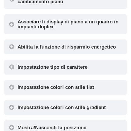
cambiamento piano
Valore di offset
Il ritardo di visualizzazione consente di evitare
Associare li display di piano a un quadro in
Impostazioni
Prima visualizzazione
a) – 10 ingressi Piano (X01÷X10
+ 0 segnali AUX
errori di visualizzazione durante il cambio di piano
impianti duplex.
di
b) – 6 ingressi Piano (X01÷X06
+ 4 segnali AUX
.
Selezione del comune
interfaccia
Abilita la funzione di risparmio energetico
Tipo di freccia
Impostazione tipo di carattere
Segnalazioni AUX
Impostazione colori con stile flat
Filtraggio di ingresso
Ritardo salvaschermo
Impostazione colori con stile gradient
Mostra/Nascondi la posizione
Font