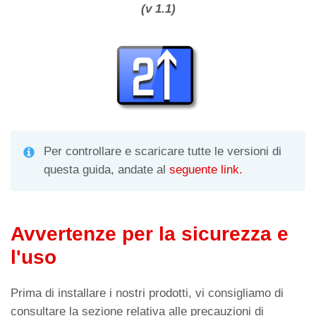
at
e
ail
n
(v 1.1)
s
gr
di
A
a
vi
p
m
di
p
Per controllare e scaricare tutte le versioni di
questa guida, andate al
seguente link.
Avvertenze per la sicurezza e
l'uso
Prima di installare i nostri prodotti, vi consigliamo di
consultare la sezione relativa alle precauzioni di