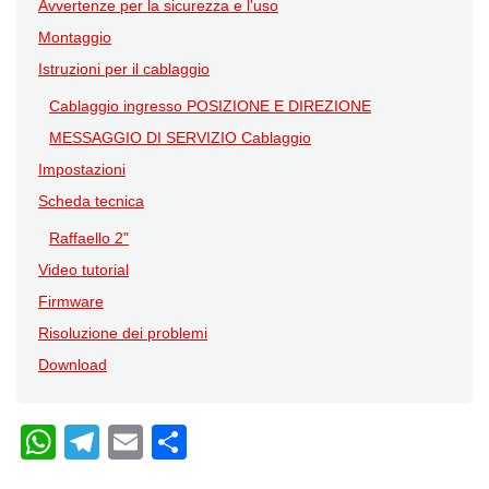
Avvertenze per la sicurezza e l'uso
Montaggio
Istruzioni per il cablaggio
Cablaggio ingresso POSIZIONE E DIREZIONE
MESSAGGIO DI SERVIZIO Cablaggio
Impostazioni
Scheda tecnica
Raffaello 2"
Video tutorial
Firmware
Risoluzione dei problemi
Download
W
T
E
C
h
el
m
o