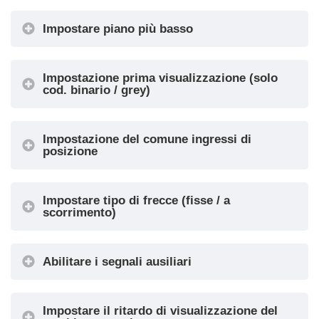
Impostare piano più basso
Impostazione prima visualizzazione (solo
cod. binario / grey)
G
Ingresso
Impostazione del comune ingressi di
posizione
Configurazione della
Impostare tipo di frecce (fisse / a
scorrimento)
freccia
Cabina Piano
Abilitare i segnali ausiliari
Baudrate CAN
Converti Mezzanino
Impostare il ritardo di visualizzazione del