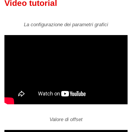
Video tutorial
Ripristina tutte le impostazioni
Modalità DEMO
La configurazione dei parametri grafici
?
Versione del firmware / Tempo di vita
(uso interno)
Piano
Numeri / Lettere
Valore di offset