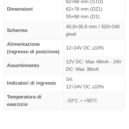
62×68 mm (STD)
simboli
Dimensioni
62×76 mm (DZ1)
Filtro segnalazioni
55×68 mm (D1)
lampeggianti
40,8×30,6 mm / 320×240
Orientamento della
Schermo
pixel
modalità messaggio
Alimentazione
12÷24V DC ±10%
(ingresso di posizione)
12V DC: Max 49mA - 24V
Assorbimento
Montaggio
DC: Max 36mA
S4:
Indicatori di ingresso
12÷24V DC ±10%
Configurazioni
Temperatura di
Ingresso
-10°C ÷ +50°C
degli ingressi
esercizio
S4
di segnale
Configurazioni dei
segnali AUX