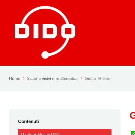
Home
Sistemi visivi e multimediali
Giotto M-One
G
Contenuti
Giotto + MosaicONE