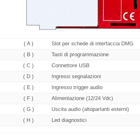
( A )
Slot per schede di interfaccia DMG
( B )
Tasti di programmazione
( C )
Connettore USB
( D )
Ingressi segnalazioni
( E )
Ingresso trigger audio
( F )
Alimentazione (12/24 Vdc)
( G )
Uscita audio (altoparlanti esterni)
( H )
Led diagnostici