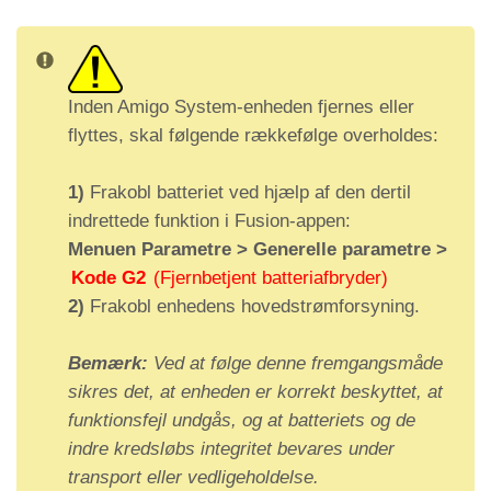
Inden Amigo System-enheden fjernes eller
flyttes, skal følgende rækkefølge overholdes:
1)
Frakobl batteriet ved hjælp af den dertil
indrettede funktion i Fusion-appen:
Menuen Parametre > Generelle parametre >
Kode G2
(Fjernbetjent batteriafbryder)
2)
Frakobl enhedens hovedstrømforsyning.
Bemærk:
Ved at følge denne fremgangsmåde
I
Placeri
Indgangsfunktio
Outputfunktion
sikres det, at enheden er korrekt beskyttet, at
D
ng af
n (A)
(D)
funktionsfejl undgås, og at batteriets og de
lydenh
indre kredsløbs integritet bevares under
eden
transport eller vedligeholdelse.