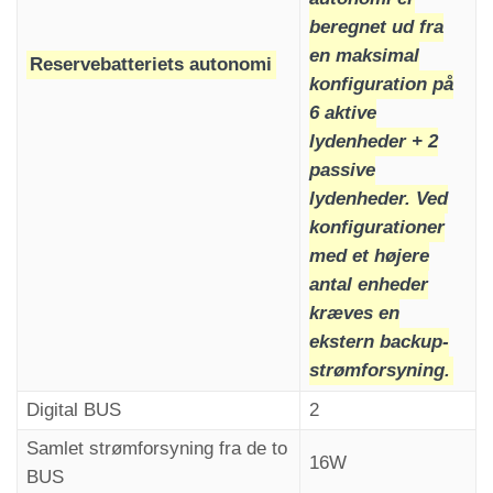
forbliver indikatoren "Alarm sendt" tændt,
beregnet ud fra
mens indikatoren "Kommunikation etableret"
en maksimal
slukkes (i henhold til kravene i EN81-28).
Reservebatteriets autonomi
konfiguration på
6 aktive
lydenheder + 2
passive
lydenheder. Ved
konfigurationer
med et højere
antal enheder
kræves en
ekstern backup-
strømforsyning.
Digital BUS
2
Samlet strømforsyning fra de to
16W
BUS