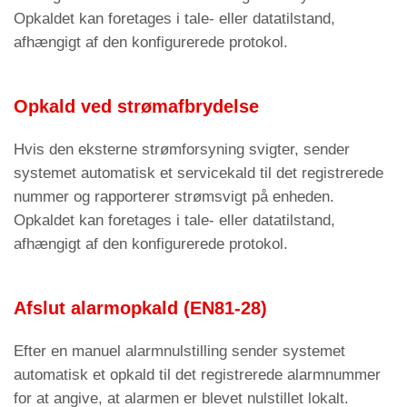
Hvis kommunikationsprotokollen er indstillet til
G5
Parameter til at nulstille enheden til
Opkaldet kan foretages i tale- eller datatilstand,
P100, og callcentret er aktiveret til DTMF-
fabriksindstillingerne.
afhængigt af den konfigurerede protokol.
tonekommunikation, sendes elevatorens
Søg efter og installer opdateringer
identifikationssekvens som DTMF-toner.
G6
Parameter til søgning efter og
Menuen Parametre > Opkaldsenhed >
Kode C5
Opkald ved strømafbrydelse
installation af firmwareopdateringer.
AMIGO-nødtelefonen ringer op til de første tre
gemte numre.
Hvis den eksterne strømforsyning svigter, sender
Menuen Parametre > Opkaldsprogram >
Kode
systemet automatisk et servicekald til det registrerede
C3
nummer og rapporterer strømsvigt på enheden.
Opkaldet kan foretages i tale- eller datatilstand,
Opkaldet kan foretages i tale- eller datatilstand,
afhængigt af den konfigurerede protokol.
afhængigt af om der er konfigureret en protokol.
Menuen Parametre > Opkaldsprogram >
Kode
Afslut alarmopkald (EN81-28)
OBS
: Sørg for, at voicemail er deaktiveret for
C5
nødkontaktnumre, både i tilfælde af manglende
Efter en manuel alarmnulstilling sender systemet
svar, og når nummeret ikke kan nås, eller
Opkaldet skal besvares inden for et tidsinterval,
automatisk et opkald til det registrerede alarmnummer
telefonen er slukket.
der kan indstilles af brugeren (Ventetid på svar)
for at angive, at alarmen er blevet nulstillet lokalt.