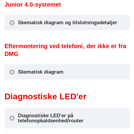
brugt
s nøglekontakt
Junior 4.0-systemet
IN4 = Ikke
aktiv
brugt
Skematisk diagram og tilslutningsdetaljer
IN1 = Ikke
OUT1 = Ikke
brugt
5
brugt
Skematisk diagram
IN2 = Push-to-
Eftermontering ved telefoni, der ikke er fra
-
OUT2 = Ikke
talk intercom
DMG
Kode T3
9
brugt
Gulv
(PTT)
(IN1)
A
OUT3 =
IN3 = Ikke
-
Intercom-
Skematisk diagram
brugt
F
kommunikation
IN4 = Ikke
aktivt signal
brugt
Diagnostiske LED'er
Lydmodulet, der er installeret i bunden af
Diagnostiske LED'er på
bilen, kan erstatte lydenheden i pitten.
telefonopkaldsenhed/router
Alarmfilter