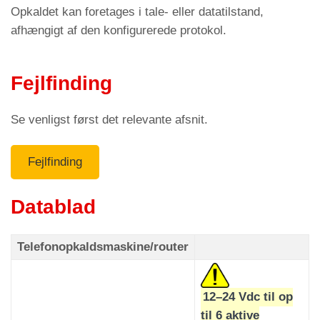
Menuen Parametre > Opkaldsprogram >
Kode
Opkaldet kan foretages i tale- eller datatilstand,
C11
afhængigt af den konfigurerede protokol.
ellers ringer AMIGO-nødtelefonen op til det andet
gemte nummer (se det foregående afsnit).
Fejlfinding
Se venligst først det relevante afsnit.
For at opkaldet kan gennemføres, forventer
opkaldsmaskinen
DTMF
-tonen
"8"
.
Fejlfinding
Datablad
Telefonopkaldsmaskine/router
Når opkaldet er besvaret, oprettes der automatisk
12–24 Vdc til op
en tovejssamtale, der varer i den tid, brugeren har
til 6 aktive