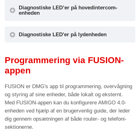
Diagnostiske LED’er på hovedintercom-
Forbindelsesoplysninger
enheden
Lydmodulet, der er installeret i bunden af
Diagnostiske LED'er på lydenheden
bilen, kan erstatte lydenheden i pitten.
Programmering via FUSION-
Forbindelsesoplysninger
appen
LED-farve
Status
Led DL1 – Enhedens driftsstatus
FUSION er DMG's app til programmering, overvågning
Grøn
Enhedsstatus OK
og styring af sine enheder, både lokalt og eksternt.
LED-farve
Status
Orange
Advarsel om enhedsstatus
Med FUSION-appen kan du konfigurere AMIGO 4.0-
Led DL1 – Enhedens driftsstatus
enheden ved hjælp af en brugervenlig guide, der leder
Rød
Enhedsstatus fejl
Grøn
Enhedsstatus OK
dig gennem opsætningen af både router- og telefoni-
Led DL2 – Datatransmission
sektionerne.
LED DL3 – Strømforsyningsstatus
LED blinker, hvis der er en
Orange
Grøn
Strømforsyningens status: OK