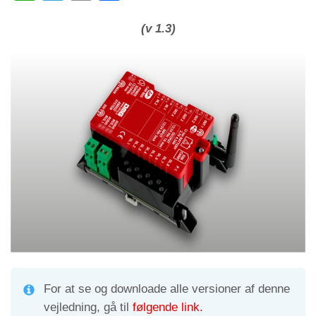
h
el
m
o
at
e
ail
n
(v 1.3)
s
gr
di
A
a
vi
p
m
di
p
For at se og downloade alle versioner af denne
vejledning, gå til
følgende link.