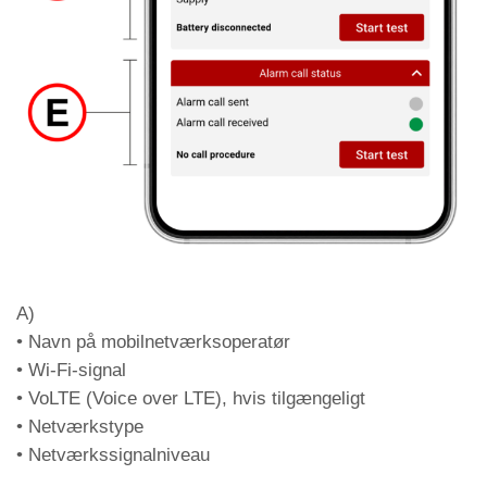
Led DL4 – Netværkstype (farve)
Grøn
4G-netværk + VoLTE
Orange
4G-netværk (ingen VoLTE)
Rød
2G/3G-netværk
Fra
Intet netværkssignal
Led DL5 – Dataroaming aktiveret/deaktiveret
Grøn
Roaming aktiveret
Rød
Roaming deaktiveret
Led DL6 – FXS-udgangsstatus og linjestatus
A)
(ved ringetone blinker den tilhørende LED)
• Navn på mobilnetværksoperatør
• Wi-Fi-signal
Grøn
FXS-udgang aktiveret
• VoLTE (Voice over LTE), hvis tilgængeligt
Rød
FXS-udgang deaktiveret
• Netværkstype
Hvid
Linje i udgående kommunikation
• Netværkssignalniveau