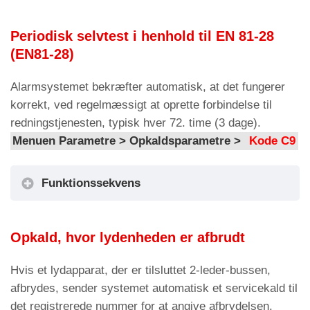
deaktivere notifikationsopkaldet i
forudindstillede høflighedsmeddelelse afspilles.
C10
tovejssamtaletid (3-15 minutter)
tilfælde af ekstern strømsvigt.
Parametre-menu > Lydmeddelelser >
Kode
Periodisk selvtest i henhold til EN 81-28
M1/M2
Ventetid for callcenter-svar (10…90
Notifikationsopkaldsfilter – Procedure
C11
(EN81-28)
sek.)
Opkaldsalarmforbindelse Håndfri 2W
G3.2
Gør det muligt at aktivere eller
Multiline-konfiguration.
Alarmsystemet bekræfter automatisk, at det fungerer
deaktivere notifikationsopkaldet for
C12
– 1 Amigo > 1 bil (Simplex)
korrekt, ved regelmæssigt at oprette forbindelse til
afbrydelse af lydterminalen.
– 1 Amigo > 2 biler (Multiplex)
redningstjenesten, typisk hver 72. time (3 dage).
Menuen Parametre > Opkaldsparametre >
Kode C9
Notifikationsopkaldsfilter –
C13
Nulstil alle alarmer
Opkaldsprocedure Alarm
ved
ekstern
strømsvigt
Funktionssekvens
G3.3
Gør det muligt at aktivere eller
deaktivere notifikationen i tilfælde af
ekstern
strømsvigt
.
Opkald, hvor lydenheden er afbrudt
AMIGO-nødtelefonen ringer op til det første
Genstart enhed
gemte nummer.
G4
Hvis et lydapparat, der er tilsluttet 2-leder-bussen,
Parameter til genstart af enheden.
Menuen Parametre > Opkaldsenhed >
Kode C2
afbrydes, sender systemet automatisk et servicekald til
Gendan fabriksindstillinger
det registrerede nummer for at angive afbrydelsen.