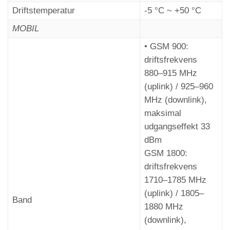
Driftstemperatur
-5 °C ~ +50 °C
MOBIL
Fjernbetjening
– Fusion APP
• GSM 900:
---------------------------------
driftsfrekvens
880–915 MHz
Menuen Parametre > Opkaldsfunktion >
Kode
(uplink) / 925–960
C13
MHz (downlink),
maksimal
udgangseffekt 33
dBm
GSM 1800:
driftsfrekvens
1710–1785 MHz
(uplink) / 1805–
Band
1880 MHz
(downlink),