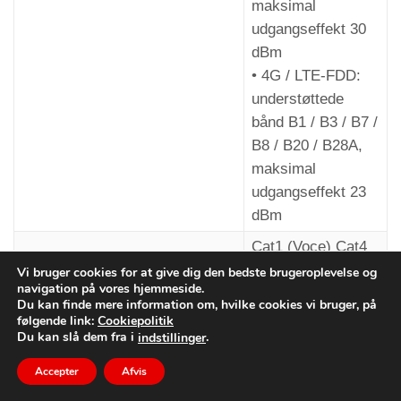
maksimal
Fjernbetjening
– Telefon DTMF-toner
udgangseffekt 30
---------------------------------
dBm
• 4G / LTE-FDD:
ved at ringe tilbage til enheden og sende DTMF-
understøttede
tonen (*).
bånd B1 / B3 / B7 /
B8 / B20 / B28A,
maksimal
udgangseffekt 23
dBm
Cat1 (Voce) Cat4
LTE-kategori
(Multimedia)
Vi bruger cookies for at give dig den bedste brugeroplevelse og
navigation på vores hjemmeside.
TRÅDLØST LAN
Du kan finde mere information om, hvilke cookies vi bruger, på
følgende link:
Cookiepolitik
Bands
2.4G
Du kan slå dem fra i
.
indstillinger
IEEE 802.11b/g/n,
Lokalt
– IN4-kontakt
Accepter
Afvis
Mode
adgangspunkt (AP)
---------------------------------