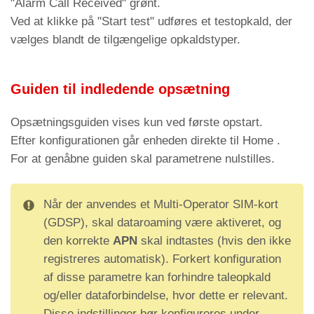
"Alarm Call Received" grønt.
LED'erne skiftevis)
Ved at klikke på "Start test" udføres et testopkald, der
Hvid
WiFi aktiv
vælges blandt de tilgængelige opkaldstyper.
Rød
BLE aktiv
Grøn
Ethernet aktiv
Guiden til indledende opsætning
Opsætningsguiden vises kun ved første opstart.
Efter konfigurationen går enheden direkte til Home .
For at genåbne guiden skal parametrene nulstilles.
Når der anvendes et Multi-Operator SIM-kort
(GDSP), skal dataroaming være aktiveret, og
den korrekte
APN
skal indtastes (hvis den ikke
registreres automatisk). Forkert konfiguration
af disse parametre kan forhindre taleopkald
og/eller dataforbindelse, hvor dette er relevant.
Disse indstillinger bør konfigureres under