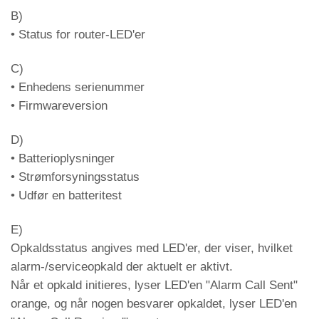
Cyan
Linje i indgående kommunikation
B)
Led DL7 – BUS2W-status og
• Status for router-LED'er
kommunikationsstatus (ved ringning blinker
den tilhørende LED)
C)
• Enhedens serienummer
Grøn
BUS-udgang 2 W aktiv
• Firmwareversion
Orange
BUS-udgang 2W fejl
Rød
BUS-udgang 2W advarsel
D)
• Batterioplysninger
Løbende intercom-
Lilla
• Strømforsyningsstatus
kommunikation
• Udfør en batteritest
Bus aktiv og linje i udgående
Hvid
kommunikation
E)
Opkaldsstatus angives med LED'er, der viser, hvilket
Bus aktiv og linje i indgående
Cyan
alarm-/serviceopkald der aktuelt er aktivt.
kommunikation
Når et opkald initieres, lyser LED'en "Alarm Call Sent"
Led DL8 – Tilslutningstype aktiveret (i
orange, og når nogen besvarer opkaldet, lyser LED'en
tilfælde af aktiv kommunikation blinker