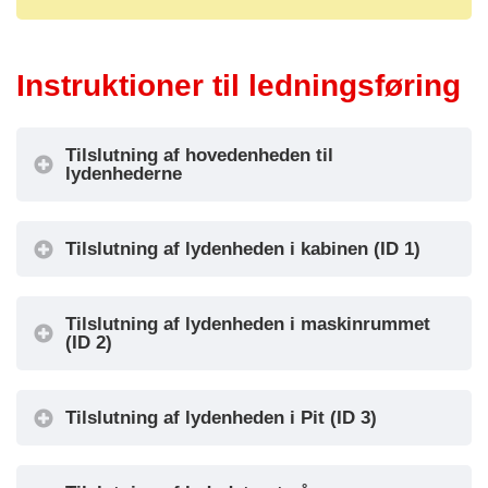
IN1 =
OUT1 = Alarm
Alarmopkald
sendt signal
IN2 = Intercom
Instruktioner til ledningsføring
OUT2 = Alarm
IN3 =
modtaget signal
1
Kabine
Alarmfilter (se
OUT3 =
Tilslutning af hovedenheden til
oplysninger
Intercom-
lydenhederne
nedenfor)
kommunikation
IN4 = Lokal
aktivt signal
alarmnulstilling
Tilslutning af lydenheden i kabinen (ID 1)
OUT1 = Ikke
IN1 =
brugt
Tilslutning af lydenheden i maskinrummet
Testopkald
OUT2 = Ikke
(ID 2)
IN2 = Intercom
Machie
brugt
2
IN3 = Ikke
-rum
OUT3 =
brugt
Tilslutning af lydenheden i Pit (ID 3)
Intercom-
IN4 = Lokal
kommunikation
alarm nulstilling
aktivt signal