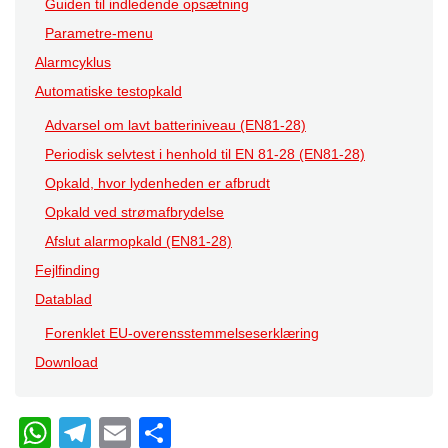
Guiden til indledende opsætning
Parametre-menu
Alarmcyklus
Automatiske testopkald
Advarsel om lavt batteriniveau (EN81-28)
Periodisk selvtest i henhold til EN 81-28 (EN81-28)
Opkald, hvor lydenheden er afbrudt
Opkald ved strømafbrydelse
Afslut alarmopkald (EN81-28)
Fejlfinding
Datablad
Forenklet EU-overensstemmelseserklæring
Download
W
T
E
C