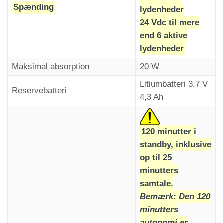
indstillet (tovejs-samtaletid).
Spænding
lydenheder
Menuen Parametre > Opkaldsfunktion >
Kode
24 Vdc til mere
Hvis det automatiske opkald mislykkes, blinker
C10
end 6 aktive
indikatorerne "alarm sendt" og "kommunikation
lydenheder
etableret" med intervaller på et sekund. De
Den grønne indikator for »kommunikation
slukkes efter et vellykket automatisk opkald.
oprettet« lyser på lydenheden.
Maksimal absorption
20 W
Litiumbatteri 3,7 V
Reservebatteri
4,3 Ah
120 minutter i
standby, inklusive
op til 25
minutters
samtale.
Bemærk: Den 120
minutters
Når opkaldet er afsluttet,
autonomi er