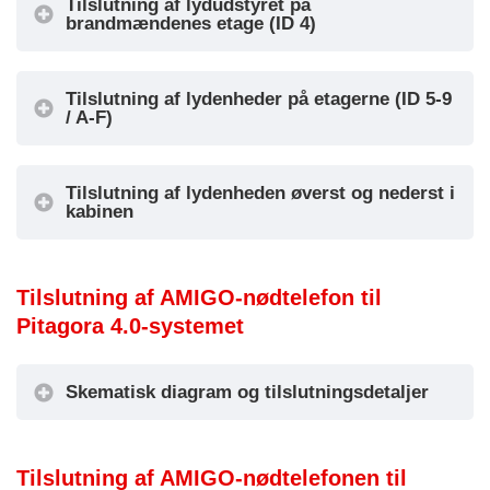
Tilslutning af lydudstyret på
brandmændenes etage (ID 4)
IN1 =
OUT1 = Alarm
Alarmopkald
sendt signal
IN2 = Intercom
Tilslutning af lydenheder på etagerne (ID 5-9
OUT2 = Alarm
IN3 =
/ A-F)
modtaget signal
3
Pit
Alarmfilter (se
OUT3 =
oplysninger
Intercom-
Tilslutning af lydenheden øverst og nederst i
nedenfor)
kabinen
kommunikation
IN4 = Lokal
aktivt signal
alarmnulstilling
Tilslutning af AMIGO-nødtelefon til
IN1 = Ikke
Pitagora 4.0-systemet
brugt
OUT1 = Ikke
IN2 =
brugt
Aktivering af
OUT2 = Ikke
Skematisk diagram og tilslutningsdetaljer
Brand
brandmændene
brugt
4
mænds
s intercom
OUT3 =
etage
Skematisk diagram
IN3 = Ikke
Brandmændene
Tilslutning af AMIGO-nødtelefonen til