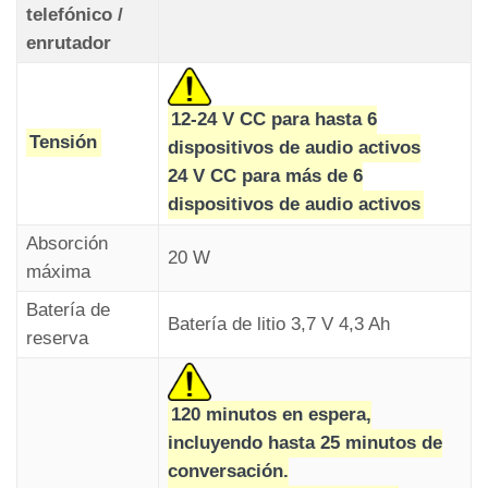
El indicador verde de «comunicación establecida»
Si la llamada automática falla, los indicadores
telefónico /
se ilumina en el dispositivo de audio.
«alarma enviada» y «comunicación establecida»
enrutador
parpadearán a intervalos de un segundo. Se
apagarán después de una llamada automática
12-24 V CC para hasta 6
exitosa.
Tensión
dispositivos de audio activos
24 V CC para más de 6
dispositivos de audio activos
Absorción
20 W
máxima
Batería de
Batería de litio 3,7 V 4,3 Ah
reserva
Una vez colgada la llamada,
el indicador «Alarma enviada» permanece
encendido,
120 minutos en espera,
mientras que el indicador «Comunicación
incluyendo hasta 25 minutos de
establecida» se apaga (de acuerdo con los
conversación.