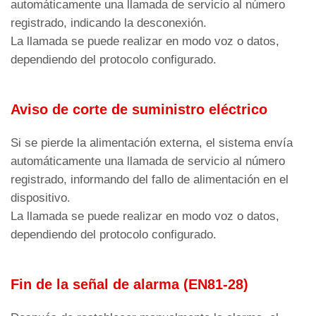
G5
automáticamente una llamada de servicio al número
dispositivo a los valores
registrado, indicando la desconexión.
predeterminados de fábrica.
La llamada se puede realizar en modo voz o datos,
Buscar e instalar actualizaciones
dependiendo del protocolo configurado.
G6
Parámetro para buscar e instalar
El teléfono de emergencia AMIGO marca los tres
actualizaciones de firmware.
primeros números almacenados.
Aviso de corte de suministro eléctrico
Menú de parámetros > Marcador >
Código C3
Si se pierde la alimentación externa, el sistema envía
La llamada se puede realizar en modo voz o
automáticamente una llamada de servicio al número
datos, dependiendo de si se ha configurado un
registrado, informando del fallo de alimentación en el
protocolo.
La llamada debe aceptarse dentro de un intervalo
dispositivo.
Menú de parámetros > Marcador >
Código C5
de tiempo programable por el usuario (tiempo de
La llamada se puede realizar en modo voz o datos,
espera de respuesta)
dependiendo del protocolo configurado.
Menú Parámetros > Marcador >
Código C11
Atención
: Asegúrese de que el buzón de voz
Fin de la señal de alarma (EN81-28)
; de lo contrario, el teléfono de emergencia
esté desactivado para los números de contacto
AMIGO marcará el segundo número almacenado