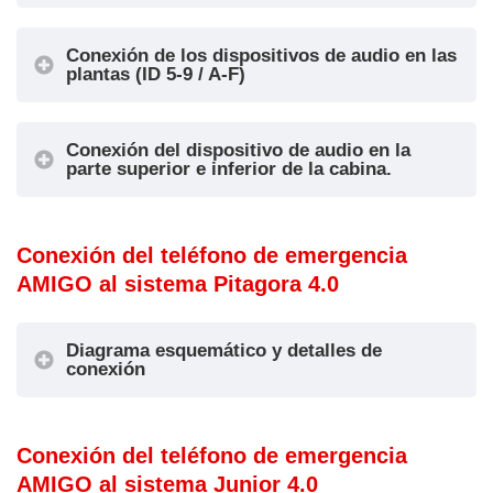
comunicación
IN4 =
por
Restablecimie
Conexión de los dispositivos de audio en las
intercomunicad
plantas (ID 5-9 / A-F)
nto de alarma
or
local
IN1 = Llamada
OUT1 = Señal
Conexión del dispositivo de audio en la
parte superior e inferior de la cabina.
de alarma
de alarma
IN2 =
enviada
Intercomunica
OUT2 = Señal
Conexión del teléfono de emergencia
dor
de alarma
AMIGO al sistema Pitagora 4.0
IN3 = Filtro de
recibida
3
Foso
alarma (véase
OUT3 = Señal
la información
de
Diagrama esquemático y detalles de
conexión
más abajo)
comunicación
IN4 = Reinicio
por
Diagrama esquemático
de alarma
intercomunicad
Conexión del teléfono de emergencia
local
or activa
AMIGO al sistema Junior 4.0