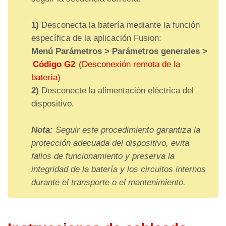
1)
Desconecta la batería mediante la función
específica de la aplicación Fusion:
Menú Parámetros > Parámetros generales >
Código G2
(Desconexión remota de la
batería)
2)
Desconecte la alimentación eléctrica del
dispositivo.
Nota:
Seguir este procedimiento garantiza la
I
Ubicaci
Función de
Función de
protección adecuada del dispositivo, evita
D
ón del
entrada (A)
salida (D)
fallos de funcionamiento y preserva la
dispositi
integridad de la batería y los circuitos internos
vo de
durante el transporte o el mantenimiento.
audio
IN1 = Llamada
OUT1 = Señal
de alarma
de alarma