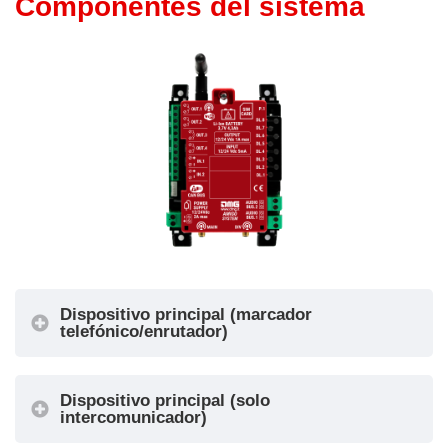
Componentes del sistema
Conectividad
Dispositivo principal (marcador
telefónico/enrutador)
Dispositivo principal (solo
Configuraciones de producto disponibles
intercomunicador)
Configuración
Configuración
Solo