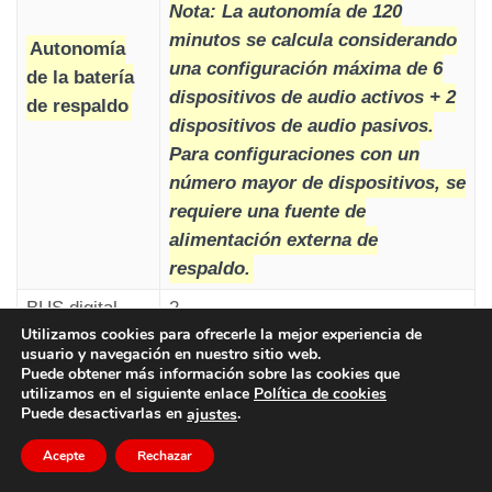
requisitos de la norma EN81-28).
Nota: La autonomía de 120
minutos se calcula considerando
Autonomía
una configuración máxima de 6
de la batería
dispositivos de audio activos + 2
de respaldo
dispositivos de audio pasivos.
Para configuraciones con un
número mayor de dispositivos, se
requiere una fuente de
alimentación externa de
respaldo.
BUS digital
2
Utilizamos cookies para ofrecerle la mejor experiencia de
Potencia total
usuario y navegación en nuestro sitio web.
Puede obtener más información sobre las cookies que
suministrada
16W
utilizamos en el siguiente enlace
Política de cookies
por los dos
Puede desactivarlas en
.
ajustes
BUS
Acepte
Rechazar
Temperatura