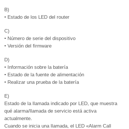
Rojo
Roaming desactivado
B)
• Estado de los LED del router
Led DL6: estado de salida FXS y estado de
línea (en caso de llamada, el LED
C)
correspondiente parpadea).
• Número de serie del dispositivo
Verde
Salida FXS habilitada
• Versión del firmware
Rojo
Salida FXS desactivada
D)
Blanco
Línea en comunicación saliente
• Información sobre la batería
Cian
Línea en comunicación entrante
• Estado de la fuente de alimentación
• Realizar una prueba de la batería
LED DL7: estado del BUS2W y estado de la
comunicación (en caso de llamada, el LED
E)
correspondiente parpadea).
Estado de la llamada indicado por LED, que muestra
Verde
Salida BUS 2W activa
qué alarma/llamada de servicio está activa
actualmente.
Naranja
Salida BUS 2W fallida
Cuando se inicia una llamada, el LED «Alarm Call