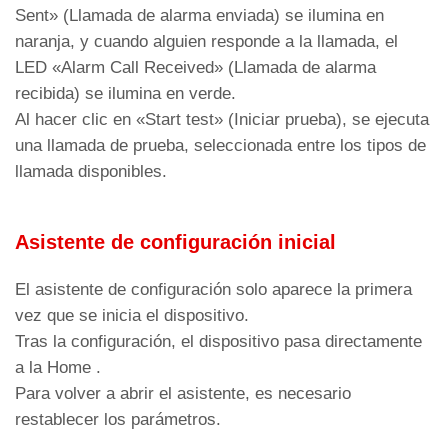
Rojo
Salida BUS 2W advertencia
Sent» (Llamada de alarma enviada) se ilumina en
Comunicación continua por
naranja, y cuando alguien responde a la llamada, el
Morado
intercomunicador
LED «Alarm Call Received» (Llamada de alarma
recibida) se ilumina en verde.
Bus activo y línea en
Blanco
Al hacer clic en «Start test» (Iniciar prueba), se ejecuta
comunicación saliente
una llamada de prueba, seleccionada entre los tipos de
Bus activo y línea en
llamada disponibles.
Cian
comunicación entrante
Led DL8: tipo de conexión habilitado (en
Asistente de configuración inicial
caso de comunicación activa, los LED
parpadean alternativamente al mismo
El asistente de configuración solo aparece la primera
tiempo).
vez que se inicia el dispositivo.
Blanco
WiFi activo
Tras la configuración, el dispositivo pasa directamente
a la Home .
Rojo
BLE activo
Para volver a abrir el asistente, es necesario
Verde
Ethernet activo
restablecer los parámetros.