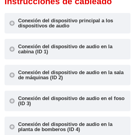
Instrucciones de cableado
IN2 =
enviada
Intercomunica
OUT2 = Señal
Conexión del dispositivo principal a los
dor
de alarma
dispositivos de audio
IN3 = Filtro de
recibida
1
Cabina
alarma (véase
OUT3 = Señal
la información
de
Conexión del dispositivo de audio en la
cabina (ID 1)
más abajo)
comunicación
IN4 = Reinicio
por
de alarma
intercomunicad
Conexión del dispositivo de audio en la sala
local
or activa
de máquinas (ID 2)
IN1 = Llamada
OUT1 = No
de prueba
Conexión del dispositivo de audio en el foso
utilizado
IN2 =
(ID 3)
OUT2 = No
Intercomunica
utilizado
dor
Sala
OUT3 = Señal
Conexión del dispositivo de audio en la
2
IN3 = No
planta de bomberos (ID 4)
Machie
activa de
utilizado