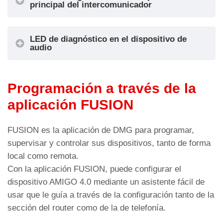
principal del intercomunicador
(PTT)
-
comunicación
Detalles de conexión
IN3 = No
F
por
utilizado
intercomunicad
LED de diagnóstico en el dispositivo de
El módulo de audio instalado en la parte
IN4 = No
audio
or
inferior del coche puede sustituir al
utilizado
dispositivo de audio situado en el Pit.
Programación a través de la
aplicación FUSION
Detalles de conexión
Filtro de alarmas
Color LED
Estado
FUSION es la aplicación de DMG para programar,
Led DL1: estado de funcionamiento del
supervisar y controlar sus dispositivos, tanto de forma
dispositivo
local como remota.
Color LED
Estado
Verde
Estado del dispositivo: OK
Con la aplicación FUSION, puede configurar el
Led DL1: estado de funcionamiento del
dispositivo AMIGO 4.0 mediante un asistente fácil de
Advertencia sobre el estado del
Naranja
dispositivo
usar que le guía a través de la configuración tanto de la
dispositivo
sección del router como de la de telefonía.
Verde
Estado del dispositivo: OK
Fallo en el estado del
Rojo