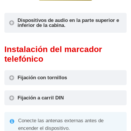
(*)
Advertencia
Salida FXS
No
No
Aplicación
Dispositivos de audio en la parte superior e
inferior de la cabina.
FUSION (local)
Método de
Panel de control
No es necesar
configuración
FUSION
Advertencia
Instalación del marcador
(remoto)
telefónico
EN81-20
EN81-20
Normas de
EN81-72
«
EN81-72
referencia
EN81-76
» (Amigo y Pitagora 4.0). Conexión del teléfono de
Fijación con tornillos
EN81-76
EN81-28
emergencia AMIGO al sistema Pitagora 4.0.
Fijación a carril DIN
Conecte las antenas externas antes de
encender el dispositivo.