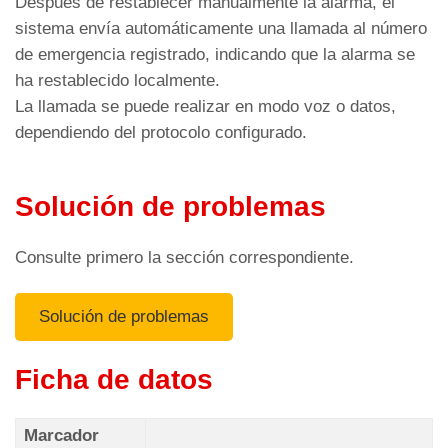
de emergencia, tanto en caso de que no se
Después de restablecer manualmente la alarma, el
(véase la sección anterior).
responda como cuando el número no esté
sistema envía automáticamente una llamada al número
disponible o el teléfono esté apagado.
de emergencia registrado, indicando que la alarma se
ha restablecido localmente.
La llamada se puede realizar en modo voz o datos,
dependiendo del protocolo configurado.
Para que una llamada se realice correctamente,
el marcador espera el tono
DTMF «8
».
Solución de problemas
Consulte primero la sección correspondiente.
Una vez aceptada la llamada, se establece
Solución de problemas
automáticamente una conversación bidireccional
durante un tiempo programable por el usuario
Ficha de datos
(tiempo de conversación bidireccional).
Menú de parámetros > Marcador >
Código C10
Marcador