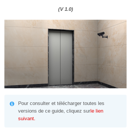
h
el
m
o
at
e
ail
n
(V 1.0)
s
gr
di
A
a
vi
p
m
di
p
Pour consulter et télécharger toutes les
versions de ce guide, cliquez sur
le lien
suivant.