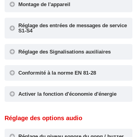
Montage de l'appareil
Valeur du décalage
Signalisations
Réglage des entrées de messages de service
Configuration des flèches
Montage de l'appareil
S1-S4
Configuration des flèches
Réglage des Signalisations auxiliaires
Configuration des entrées S1-S4
Conformité à la norme EN 81-28
AUX Signalisations Configuration
Activer la fonction d'économie d'énergie
EN81-28
Définition de la première visualisation
Réglage des options audio
Minuterie pour économiseur d'écran
Première visualisation
Réglage du niveau sonore du gong / buzzer