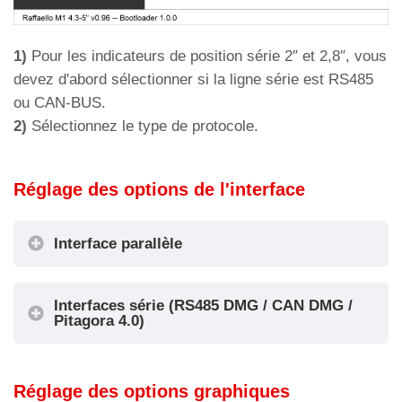
1)
Pour les indicateurs de position série 2″ et 2,8″, vous
devez d'abord sélectionner si la ligne série est RS485
ou CAN-BUS.
2)
Sélectionnez le type de protocole.
Réglage des options de l'interface
Interface parallèle
Réglage de Raffaello comme indicateur de
Interfaces série (RS485 DMG / CAN DMG /
cabine d'ascenseur ou niveau
Pitagora 4.0)
Réglage de Raffaello comme indicateur de
Configuration de l'affichage
Réglage des options graphiques
cabine d'ascenseur ou niveau