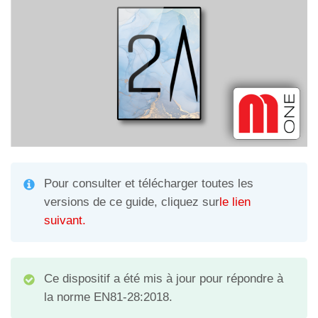
A
a
vi
p
m
di
p
Pour consulter et télécharger toutes les
versions de ce guide, cliquez sur
le lien
suivant.
Ce dispositif a été mis à jour pour répondre à
la norme EN81-28:2018.