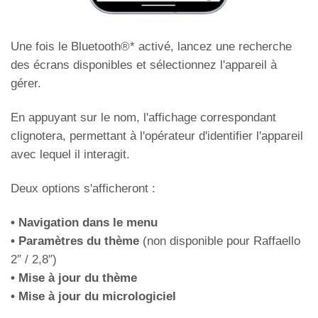
Une fois le Bluetooth®* activé, lancez une recherche
des écrans disponibles et sélectionnez l'appareil à
Activation de Gong à partir de l'entrée de la
gérer.
flèche
En appuyant sur le nom, l'affichage correspondant
clignotera, permettant à l'opérateur d'identifier l'appareil
Gong de flèches
avec lequel il interagit.
Deux options s'afficheront :
• Navigation dans le menu
Réglage de la vitesse de transmission du
• Paramètres du thème
(non disponible pour Raffaello
protocole CAN BUS
2″ / 2,8″)
• Mise à jour du thème
• Mise à jour du micrologiciel
Débit en bauds CAN