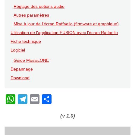
Réglage des options audio
Autres paramètres
Mise à jour de l'écran Raffaello (firmware et graphique)
Utilisation de l'application FUSION avec l'écran Raffaello
Fiche technique
Logiciel
Guide MosaicONE
Dépannage
Download
W
T
E
C
h
el
m
o
at
e
ail
n
(v 1.0)
s
gr
di