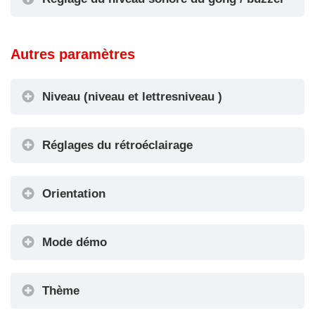
Volume du gong
Autres paramètres
/ buzzer
Niveau (niveau et lettresniveau )
Réglages du rétroéclairage
Réglages
Orientation
du rétroéclairage
Orientation
Mode démo
Mode démo
Thème