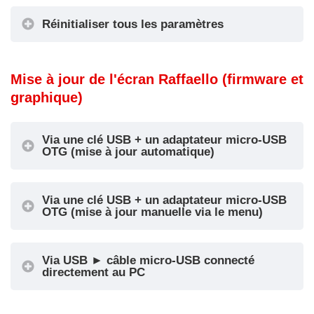
Thème
Réinitialiser tous les paramètres
Réinitialiser tous les
Réglage du commun des entrées de position
Mise à jour de l'écran Raffaello (firmware et
paramètres
Styles
parallèle
graphique)
plats
Via une clé USB + un adaptateur micro-USB
Sélection commune
OTG (mise à jour automatique)
Via une clé USB + un adaptateur micro-USB
OTG (mise à jour manuelle via le menu)
Via USB ► câble micro-USB connecté
directement au PC