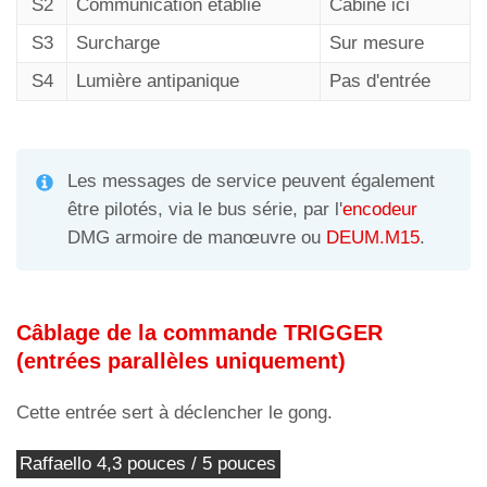
S2
Communication établie
Cabine ici
S3
Surcharge
Sur mesure
S4
Lumière antipanique
Pas d'entrée
Les messages de service peuvent également
être pilotés, via le bus série, par l'
encodeur
DMG armoire de manœuvre ou
DEUM.M15
.
Câblage de la commande TRIGGER
(entrées parallèles uniquement)
Cette entrée sert à déclencher le gong.
Raffaello 4,3 pouces / 5 pouces