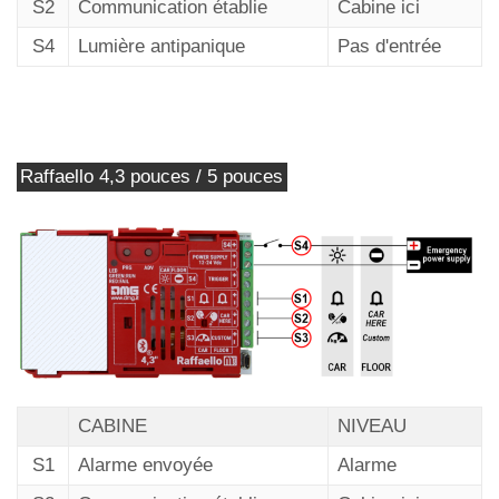
S2
Communication établie
Cabine ici
Système de positionnement autonome
S4
Lumière antipanique
Pas d'entrée
Raffaello 4,3 pouces / 5 pouces
CABINE
NIVEAU
S1
Alarme envoyée
Alarme