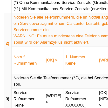
(*) Ohne Kommunikations-Service-Zentrale (Grundfu
Um den automatischen Anruf zu deaktivieren,
(*1) Mit Kommunikations-Service-Zentrale (erweiter
setzen Sie die Häufigkeit der Selbsttestanrufe
auf 0 (Null).
Notieren Sie alle Telefonnummern, die im Notfall an
ein Servicevertrag mit einem Callcenter besteht, ge
Servicenummer ein .
WARNUNG: Es muss mindestens eine Telefonnumme
sonst wird der Alarmzyklus nicht aktiviert.
2)
Notruf
1. Nummer
[OK] >
[WRI
Rufnummern
Keine
Notieren Sie die Telefonnummer (*2), die bei Servi
soll.
Service
Service-
[OK]
[WRITE]
3)
Rufnummer
Rufnummer
[NEX
>
Keine
XXXXXXX_
>