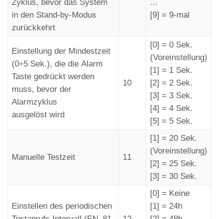
Zyklus, bevor das System
...
in den Stand-by-Modus
[9] = 9-mal
zurückkehrt
[0] = 0 Sek.
Einstellung der Mindestzeit
(Voreinstellung)
(0÷5 Sek.), die die Alarm
[1] = 1 Sek.
Taste gedrückt werden
10
[2] = 2 Sek.
muss, bevor der
[3] = 3 Sek.
Alarmzyklus
[4] = 4 Sek.
ausgelöst wird
[5] = 5 Sek.
[1] = 20 Sek.
(Voreinstellung)
Manuelle Testzeit
11
[2] = 25 Sek.
[3] = 30 Sek.
[0] = Keine
Einstellen des periodischen
[1] = 24h
Testanrufs Intervall (EN_81-
12
[2] = 48h