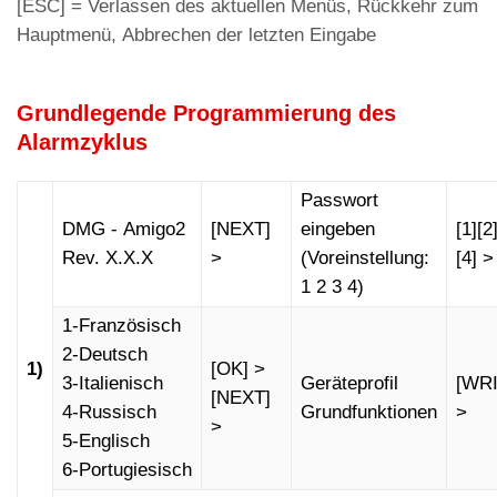
[ESC] = Verlassen des aktuellen Menüs, Rückkehr zum
Hauptmenü, Abbrechen der letzten Eingabe
Grundlegende Programmierung des
Alarmzyklus
Passwort
DMG - Amigo2
[NEXT]
eingeben
[1][2
Rev. X.X.X
>
(Voreinstellung:
[4] >
1 2 3 4)
1-Französisch
2-Deutsch
1)
[OK] >
3-Italienisch
Geräteprofil
[WRI
[NEXT]
4-Russisch
Grundfunktionen
>
>
5-Englisch
6-Portugiesisch