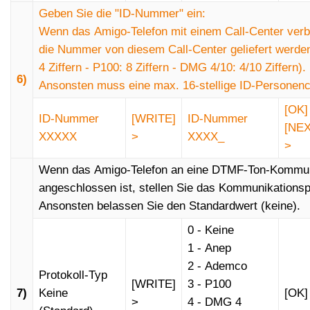
Geben Sie die "ID-Nummer" ein:
Wenn das Amigo-Telefon mit einem Call-Center ver
die Nummer von diesem Call-Center geliefert werden
4 Ziffern - P100: 8 Ziffern - DMG 4/10: 4/10 Ziffern).
6)
Ansonsten muss eine max. 16-stellige ID-Personen
[OK]
ID-Nummer
[WRITE]
ID-Nummer
[NEX
XXXXX
>
XXXX_
>
Wenn das Amigo-Telefon an eine DTMF-Ton-Kommuni
angeschlossen ist, stellen Sie das Kommunikationspr
Ansonsten belassen Sie den Standardwert (keine).
0 - Keine
1 - Anep
2 - Ademco
Protokoll-Typ
[WRITE]
3 - P100
7)
Keine
[OK]
>
4 - DMG 4