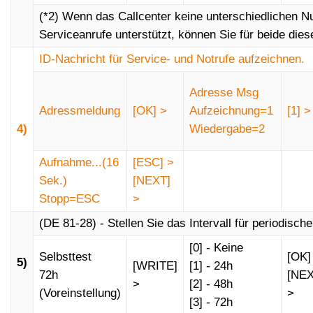
(*2) Wenn das Callcenter keine unterschiedlichen 
Serviceanrufe unterstützt, können Sie für beide die
ID-Nachricht für Service- und Notrufe aufzeichnen.
Adresse Msg
aktiviert werden
Adressmeldung
[OK] >
Aufzeichnung=1
[1] >
4)
Wiedergabe=2
Aufnahme...(16
[ESC] >
Sek.)
[NEXT]
Stopp=ESC
>
(DE 81-28) - Stellen Sie das Intervall für periodische
[0] - Keine
Selbsttest
[OK]
5)
[WRITE]
[1] - 24h
72h
[NEX
>
[2] - 48h
(Voreinstellung)
>
[3] - 72h