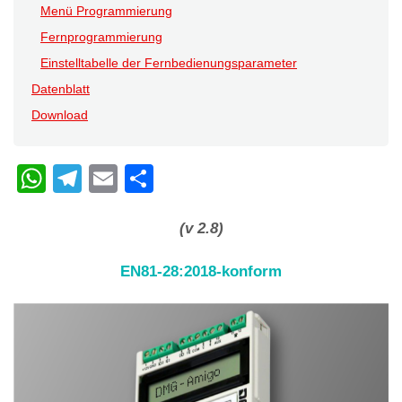
Menü Programmierung
Fernprogrammierung
Einstelltabelle der Fernbedienungsparameter
Datenblatt
Download
W
T
E
C
h
el
m
o
at
e
ail
n
(v 2.8)
s
gr
di
EN81-28:2018-konform
A
a
vi
p
m
di
p