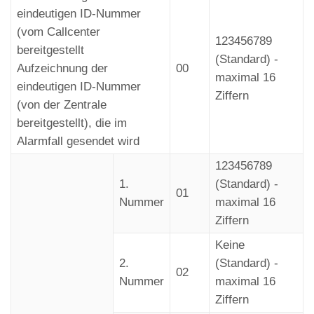
eindeutigen ID-Nummer
Deaktiviert
[4]-Russisch
[NEXT]
(vom Callcenter
[5]-Englisch
123456789
bereitgestellt
[6]-
(Standard) -
Aufzeichnung der
00
Portugiesisch
maximal 16
eindeutigen ID-Nummer
Ziffern
[NEXT]
(von der Zentrale
Geräte-ID in
bereitgestellt), die im
[0] Deaktiviert
mehrzeiliger
Alarmfall gesendet wird
[WRITE]>
[1] Master
Konfiguration
123456789
[2] 2 ... [9] 9
Deaktiviert
1.
(Standard) -
01
[NEXT]
Nummer
maximal 16
Ziffern
[0]-CH2-
ETS8128CH3
Modus
Keine
Batteriebetrieb
[WRITE]>
[1]-CH3-
2.
(Standard) -
CH3-Modus
02
Modus
Nummer
maximal 16
Ziffern