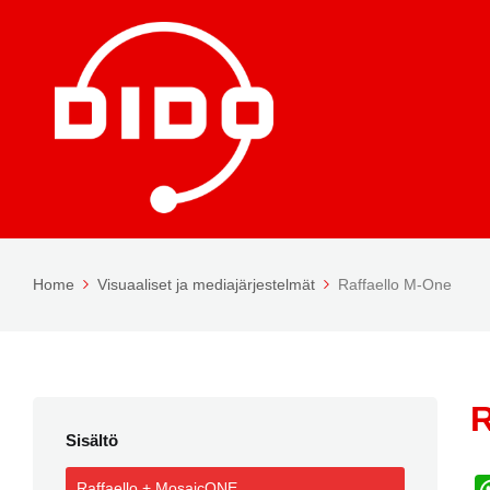
Home
Visuaaliset ja mediajärjestelmät
Raffaello M-One
R
Sisältö
Raffaello + MosaicONE