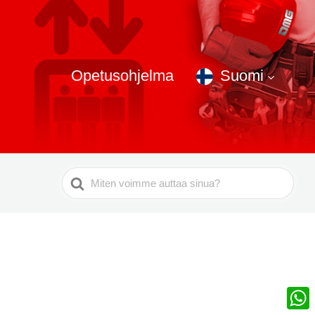
Opetusohjelma
Suomi
Etsi