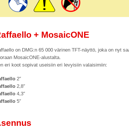
affaello + MosaicONE
ffaello on DMG:n 65 000 värinen TFT-näyttö, joka on nyt saatav
oraan MosaicONE-alustalta.
n eri koot sopivat useisiin eri levyisiin valaisimiin:
ffaello
2″
ffaello
2,8″
ffaello
4,3″
ffaello
5″
Asennus