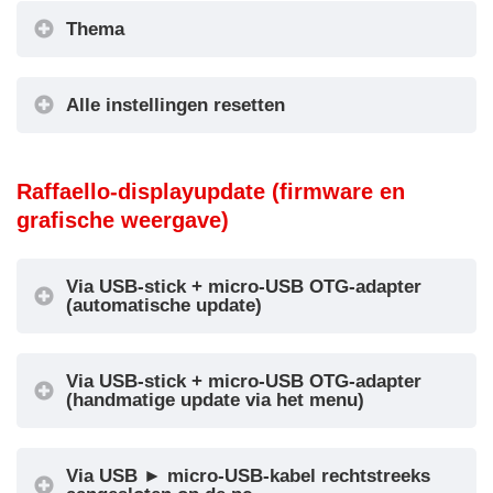
Thema
Demomodus
Thema
Alle instellingen resetten
De gemeenschappelijke parallelpositie-
ingangen instellen
Alle instellingen
Platte
Raffaello-displayupdate (firmware en
resetten
stijlen
grafische weergave)
Algemene selectie
Via USB-stick + micro-USB OTG-adapter
(automatische update)
Via USB-stick + micro-USB OTG-adapter
(handmatige update via het menu)
Via USB ► micro-USB-kabel rechtstreeks