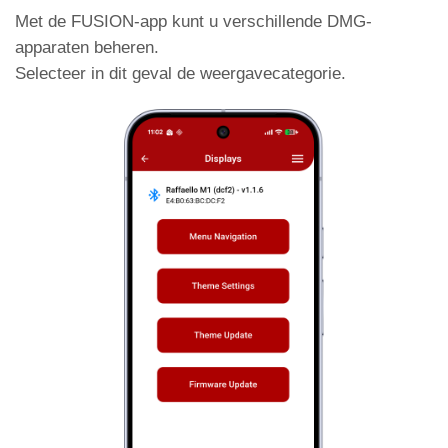
inputfiltering
Met de FUSION-app kunt u verschillende DMG-
apparaten beheren.
Selecteer in dit geval de weergavecategorie.
Stel de gong zo in dat deze onafhankelijk is
van de pijlen.
Gong
zonder pijlen