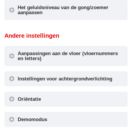
visualisatie
Het geluidsniveau van de gong/zoemer
aanpassen
Volume
Andere instellingen
gong/zoemer
Aanpassingen aan de vloer (vloernummers
en letters)
Instellingen voor achtergrondverlichting
Oriëntatie
Instellingen achtergrondverlichting
Demomodus
Oriëntatie