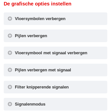
Weergaveconfiguratie
De grafische opties instellen
verdiepingindicator
Vloersymbolen verbergen
Weergaveconfiguratie
Pijlen verbergen
Vloersymbolen verbergen
Pijlen
Vloersymbool met signaal verbergen
verbergen
Pijlen verbergen met signaal
Vloersymbool met signalen verbergen
Pijlen
Filter knipperende signalen
verbergen met signaal
Filter
Signalenmodus
De vloeroffset instellen
knipperende signalen