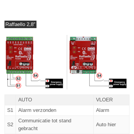
Raffaello 2,8″
AUTO
VLOER
S1
Alarm verzonden
Alarm
Communicatie tot stand
S2
Auto hier
Autonoom positioneringssysteem
gebracht