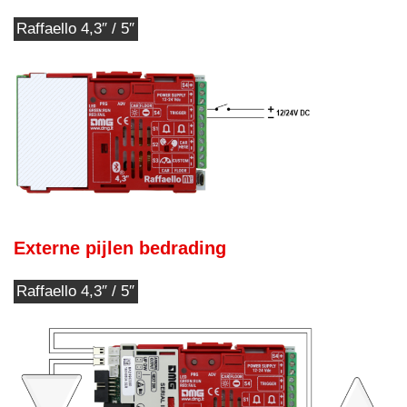
Raffaello 4,3″ / 5″
Externe pijlen bedrading
Raffaello 4,3″ / 5″