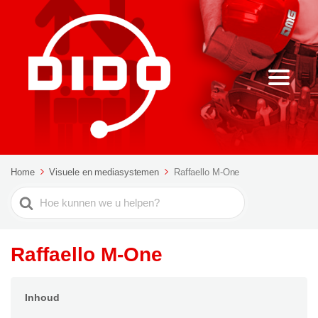
Home
Visuele en mediasystemen
Raffaello M-One
Zoeken
naar
Raffaello M-One
Inhoud