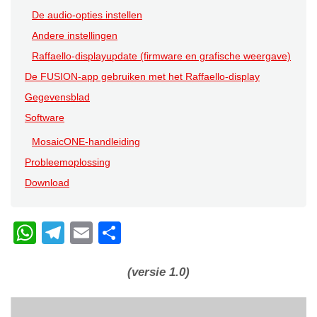
De audio-opties instellen
Andere instellingen
Raffaello-displayupdate (firmware en grafische weergave)
De FUSION-app gebruiken met het Raffaello-display
Gegevensblad
Software
MosaicONE-handleiding
Probleemoplossing
Download
W
T
E
C
h
el
m
o
at
e
ail
n
(versie 1.0)
s
gr
di