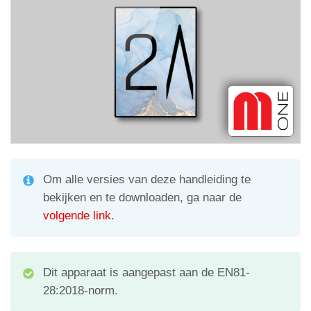
A
a
vi
p
m
di
p
Om alle versies van deze handleiding te
bekijken en te downloaden, ga naar de
volgende link.
Dit apparaat is aangepast aan de EN81-
28:2018-norm.