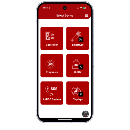
Signaal 'Auto op verdieping' inschakelen vanaf
'NEXT DIR.'-ingang
Auto
op de vloer
De weergavevertraging van vloerwisseling
instellen