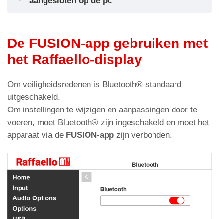
aangesloten op de pc
De FUSION-app gebruiken met
De scrollpijlen instellen
het Raffaello-display
Om veiligheidsredenen is Bluetooth® standaard
Pijltype
uitgeschakeld.
Om instellingen te wijzigen en aanpassingen door te
Bestand importeren
voeren, moet Bluetooth® zijn ingeschakeld en moet het
apparaat via de
FUSION-app
zijn verbonden.