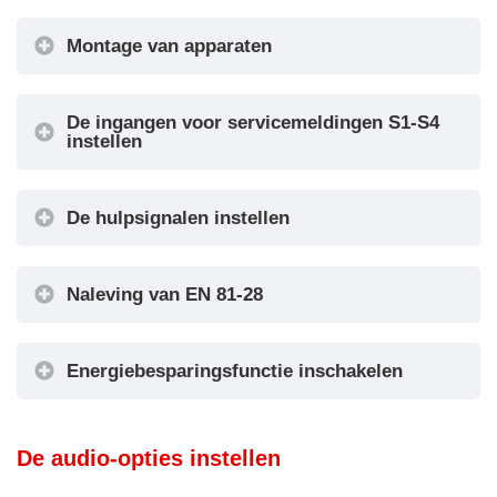
Montage van apparaten
Offsetwaarde
Signalenmodus
De ingangen voor servicemeldingen S1-S4
De configuratie van de pijlen instellen
Montage van apparaten
instellen
S1-S4
Pijlconfiguratie
De hulpsignalen instellen
Ingangen Configuratie
Naleving van EN 81-28
Configuratie van AUX-signalen
EN81-
Energiebesparingsfunctie inschakelen
28
De eerste visualisatie instellen
De audio-opties instellen
Screensaver-timer
Eerste