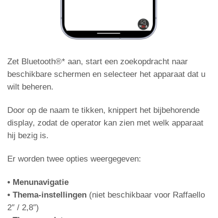
Gong inschakelen vanaf pijl-invoer
Zet Bluetooth®* aan, start een zoekopdracht naar
beschikbare schermen en selecteer het apparaat dat u
Gong
wilt beheren.
van pijlen
Door op de naam te tikken, knippert het bijbehorende
display, zodat de operator kan zien met welk apparaat
hij bezig is.
Er worden twee opties weergegeven:
Instellen van de transmissiesnelheid van het
• Menunavigatie
CAN BUS-protocol
• Thema-instellingen
(niet beschikbaar voor Raffaello
2″ / 2,8″)