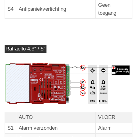
Geen
S4
Antipaniekverlichting
toegang
Raffaello 4,3″ / 5″
AUTO
VLOER
S1
Alarm verzonden
Alarm