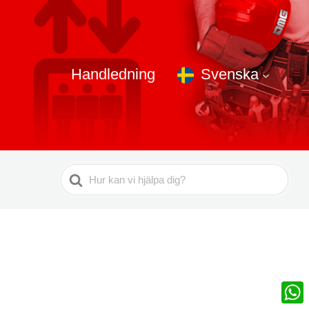
Handledning
Svenska
Sök
efter