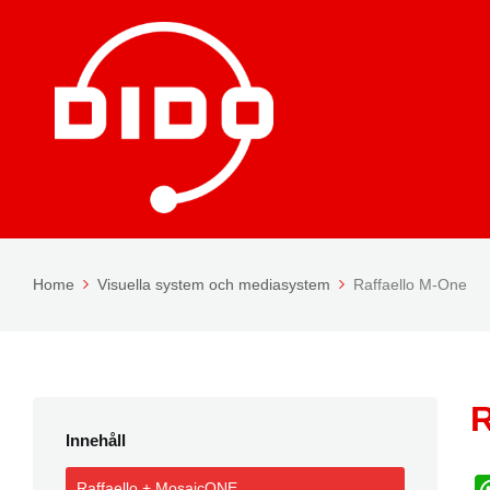
Home
Visuella system och mediasystem
Raffaello M-One
R
Innehåll
Raffaello + MosaicONE