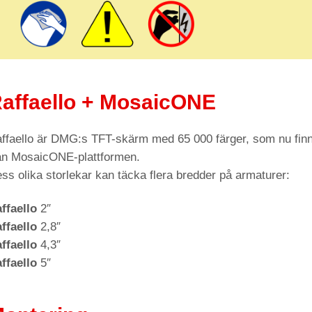
affaello + MosaicONE
ffaello är DMG:s TFT-skärm med 65 000 färger, som nu finn
ån MosaicONE-plattformen.
ss olika storlekar kan täcka flera bredder på armaturer:
ffaello
2″
ffaello
2,8″
ffaello
4,3″
ffaello
5″